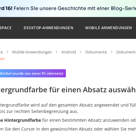
d 16!
Feiern Sie unsere Geschichte mit einer Blog-Serie
SPACE
DESKTOP-ANWENDUNGEN
MOBILE ANWENDUNGEN
te
Mobile Anwendungen
Android
Dokumente
Dokumente
len
 Artikel wurde von einer KI übersetzt
tergrundfarbe für einen Absatz auswäh
ntergrundfarbe wird auf den gesamten Absatz angewendet und fül
 bis zur rechten Seitenbegrenzung aus.
e Hintergrundfarbe
für einen bestimmten Absatz anzuwenden oder
en Sie den Cursor in den gewünschten Absatz oder wählen Sie me