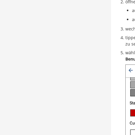
öffn
a
a
wech
tipp
zu s
wähl
Benu