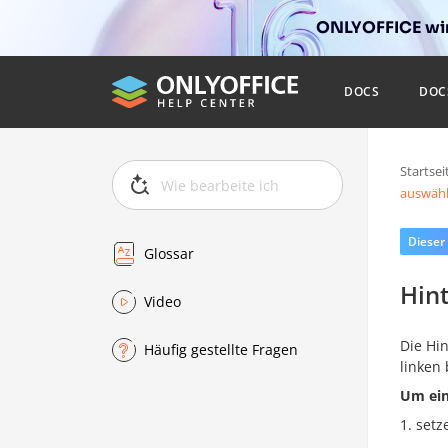
ONLYOFFICE wir
DOCS
DOC
Startsei
auswäh
Dieser
Glossar
Hin
Video
Die Hi
Häufig gestellte Fragen
linken
Um ein
setz