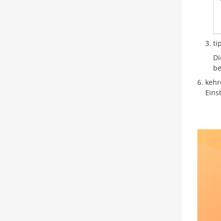
ti
Di
be
kehr
Eins