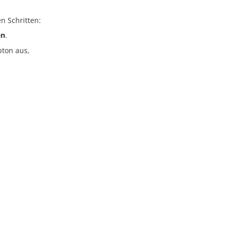
n Schritten:
en
.
bton aus,