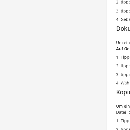
tipp
tipp
Gebe
Doku
Um ein
Auf Ge
Tipp
tipp
tipp
Wähl
Kopi
Um ein
Datei l
Tipp
tipp