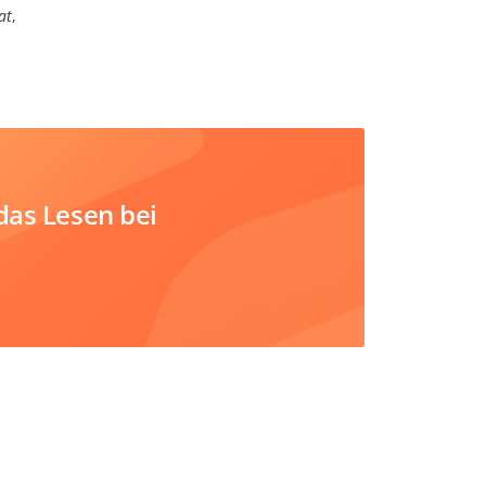
at
,
das Lesen bei