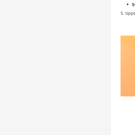
S
tipp