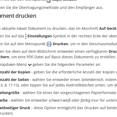
en Sie die Übertragungsmethode und den Empfänger aus.
ment drucken
 aktuelle lokale Dokument zu drucken, das im Abschnitt
Auf Gerät
en Sie auf das
Einstellungen
-Symbol in der rechten Ecke der ober
en Sie auf den Menüpunkt
Drucken
, um in den Vorschaumodus
en Sie oben auf dem Bildschirm entweder einen verfügbaren
Druc
chern
, um eine PDF-Datei auf Basis dieses Dokuments zu erstellen,
Dropdown-Menü
geben Sie die folgenden Parameter an:
nzahl der Kopien
- geben Sie die erforderliche Anzahl der Kopien
nzahl der Seiten
- wählen Sie entweder einen
Seitenbereich
, indem
-5, 8, 11-13
), oder tippen Sie auf jedes
Kontrollkästchen
unten, um di
eitengröße
- wählen Sie eines der vorgeschlagenen Papierformate
arbe
- wählen Sie entweder
schwarz-weiß
oder
farbig
(nur für unter
eidseitiger Druck
- diese Option ermöglicht das Drucken auf beiden
rucker);