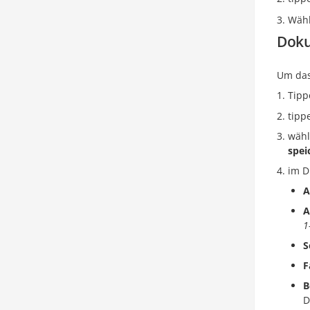
Wähl
Doku
Um das
Tipp
tipp
wähl
spei
im 
A
A
1
S
F
B
D