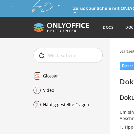
Zurück zur Schule mit ONLY
DOCS
DOC
Startsei
Dieser
Glossar
Dok
Video
Doku
Häufig gestellte Fragen
Um ein
Abschn
Tipp