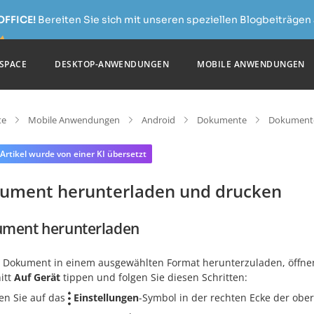
OFFICE!
Bereiten Sie sich mit unseren speziellen Blogbeiträgen 
SPACE
DESKTOP-ANWENDUNGEN
MOBILE ANWENDUNGEN
te
Mobile Anwendungen
Android
Dokumente
Dokumente
 Artikel wurde von einer KI übersetzt
ument herunterladen und drucken
ment herunterladen
 Dokument in einem ausgewählten Format herunterzuladen, öffnen S
itt
Auf Gerät
tippen und folgen Sie diesen Schritten:
en Sie auf das
Einstellungen
-Symbol in der rechten Ecke der ober