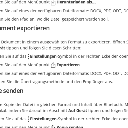
en Sie auf den Menüpunkt
Herunterladen als...
,
en Sie auf eines der verfügbaren Dateiformate: DOCX, PDF, ODT, DO
n Sie den Pfad an, wo die Datei gespeichert werden soll.
ment exportieren
 Dokument in einem ausgewählten Format zu exportieren, öffnen Sie
rät
tippen und folgen Sie diesen Schritten:
en Sie auf das
Einstellungen
-Symbol in der rechten Ecke der ober
en Sie auf den Menüpunkt
Exportieren
,
en Sie auf eines der verfügbaren Dateiformate: DOCX, PDF, ODT, DO
en Sie die Übertragungsmethode und den Empfänger aus.
e senden
e Kopie der Datei im gleichen Format und Inhalt über Bluetooth, M
okal, indem Sie darauf im Abschnitt
Auf Gerät
tippen und folgen Si
en Sie auf das
Einstellungen
-Symbol in der rechten Ecke der ober
en Sie auf den Menüpunkt
Kopie senden
,