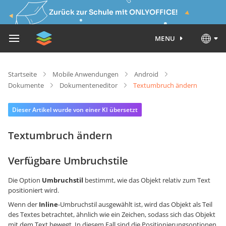
Zurück zur Schule mit ONLYOFFICE!
MENU
Startseite
Mobile Anwendungen
Android
Dokumente
Dokumenteneditor
Textumbruch ändern
Dieser Artikel wurde von einer KI übersetzt
Textumbruch ändern
Verfügbare Umbruchstile
Die Option
Umbruchstil
bestimmt, wie das Objekt relativ zum Text
positioniert wird.
Wenn der
Inline
-Umbruchstil ausgewählt ist, wird das Objekt als Teil
des Textes betrachtet, ähnlich wie ein Zeichen, sodass sich das Objekt
mit dem Text bewegt. In diesem Fall sind die Positionierungsoptionen