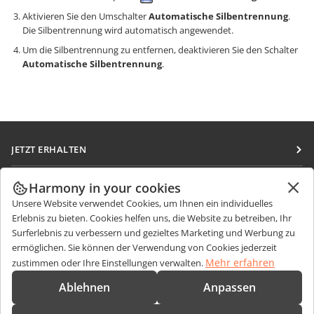
Aktivieren Sie den Umschalter
Automatische Silbentrennung
.
Die Silbentrennung wird automatisch angewendet.
Um die Silbentrennung zu entfernen, deaktivieren Sie den Schalter
Automatische Silbentrennung
.
JETZT ERHALTEN
Docs
ZUSAMMENARBEITEN
Harmony in your cookies
DocSpace
Unsere Website verwendet Cookies, um Ihnen ein individuelles
Für Mitwirkende
NACHRICHTEN ERHALTEN
Erlebnis zu bieten. Cookies helfen uns, die Website zu betreiben, Ihr
Workspace
Für Übersetzer
Surferlebnis zu verbessern und gezieltes Marketing und Werbung zu
Blog
Integrations-Apps
ermöglichen. Sie können der Verwendung von Cookies jederzeit
HILFE ERHALTEN
Für Influencer
Mehr erfahren
zustimmen oder Ihre Einstellungen verwalten.
Desktop-Apps
Forum
Stellenangebote
KONTAKT
Ablehnen
Anpassen
Mobile Apps
Schulungen
Fragen zum Kauf
sales@onlyoffice.com