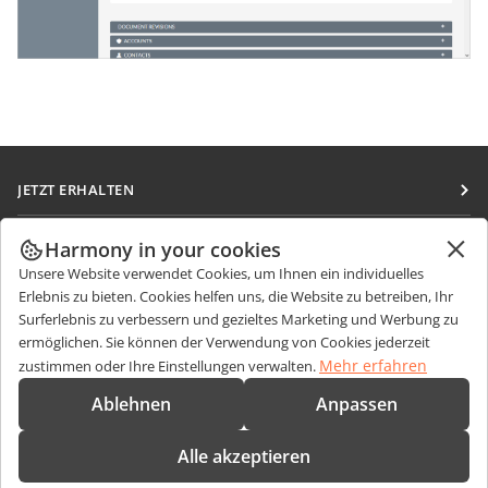
JETZT ERHALTEN
Docs
ZUSAMMENARBEITEN
Harmony in your cookies
DocSpace
Unsere Website verwendet Cookies, um Ihnen ein individuelles
Für Mitwirkende
NACHRICHTEN ERHALTEN
Erlebnis zu bieten. Cookies helfen uns, die Website zu betreiben, Ihr
Workspace
Für Übersetzer
Surferlebnis zu verbessern und gezieltes Marketing und Werbung zu
Blog
Integrations-Apps
ermöglichen. Sie können der Verwendung von Cookies jederzeit
HILFE ERHALTEN
Für Influencer
Mehr erfahren
zustimmen oder Ihre Einstellungen verwalten.
Desktop-Apps
Forum
Stellenangebote
KONTAKT
Ablehnen
Anpassen
Mobile Apps
Schulungen
Fragen zum Kauf
sales@onlyoffice.com
onlyoffice.com
Alle akzeptieren
Webinare
Partneranfragen
partners@onlyoffice.com
© Ascensio System SIA 2026. Alle Rechte vorbehalten