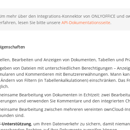
Um mehr über den Integrations-Konnektor von ONLYOFFICE und o
erfahren, lesen Sie bitte unsere
API-Dokumentationsseite
.
igenschaften
tellen, Bearbeiten und Anzeigen von Dokumenten, Tabellen und Pr
igeben von Dateien mit unterschiedlichen Berechtigungen – Anzei
mularen und Kommentieren mit Benutzererwähnungen. Mann kann a
 Ändern von Filtern (in Tabellenkalkulationen) einschränken. Das Fr
lich.
einsame Bearbeitung von Dokumenten in Echtzeit: zwei Bearbeitun
erungen und verwenden Sie Kommentare und den integrierten Ch
einsame Bearbeitung zwischen mehreren vereinten ownCloud-Ins
bunden sind.
-Unterstützung
, um Ihren Datenverkehr zu sichern, damit niema
sprechenden Rechten auf Ihre Dokumente zugreifen können.