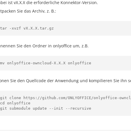
bei ist vX.X.X die erforderliche Konnektor-Version.
tpacken Sie das Archiv, z. B.:
tar -xvzf vX.X.X.tar.gz
nennen Sie den Ordner in onlyoffice um, z.B.
mv onlyoffice-owncloud-X.X.X onlyoffice
onen Sie den Quellcode der Anwendung und kompilieren Sie ihn se
git clone https://github.com/ONLYOFFICE/onlyoffice-owncl
cd onlyoffice

git submodule update --init --recursive