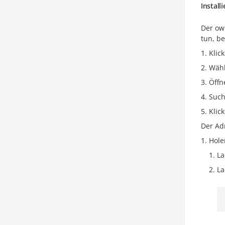
Instal
Der ow
tun, be
Klic
Wähl
Öffn
Such
Klic
Der Ad
Hole
La
La