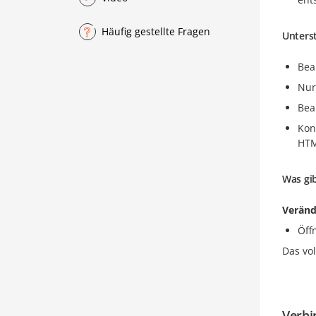
Häufig gestellte Fragen
Unters
Bea
Nur
Bea
Kon
HTM
Was gib
Veränd
Öff
Das vo
Verbi