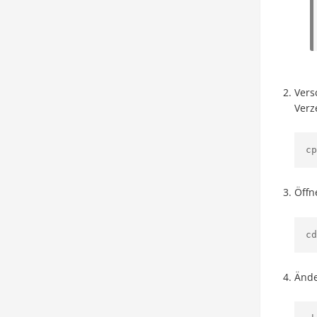
Vers
Verz
cp
Öffn
cd
Ände