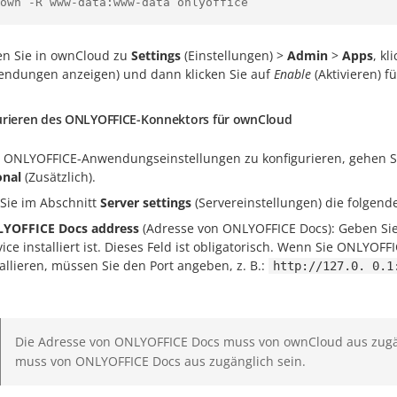
own -R www-data:www-data onlyoffice
n Sie in ownCloud zu
Settings
(Einstellungen) >
Admin
>
Apps
, kl
ndungen anzeigen) und dann klicken Sie auf
Enable
(Aktivieren) 
urieren des ONLYOFFICE-Konnektors für ownCloud
 ONLYOFFICE-Anwendungseinstellungen zu konfigurieren, gehen Si
onal
(Zusätzlich).
Sie im Abschnitt
Server settings
(Servereinstellungen) die folgend
YOFFICE Docs address
(Adresse von ONLYOFFICE Docs): Geben Sie
vice installiert ist. Dieses Feld ist obligatorisch. Wenn Sie ONLYOF
tallieren, müssen Sie den Port angeben, z. B.:
http://127.0. 0.1
Die Adresse von ONLYOFFICE Docs muss von ownCloud aus zugä
muss von ONLYOFFICE Docs aus zugänglich sein.