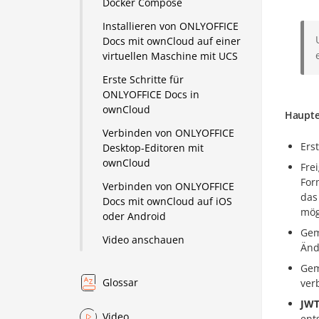
Docker Compose
Installieren von ONLYOFFICE
Docs mit ownCloud auf einer
virtuellen Maschine mit UCS
Erste Schritte für
ONLYOFFICE Docs in
ownCloud
Haupte
Verbinden von ONLYOFFICE
Ers
Desktop-Editoren mit
ownCloud
Fre
For
Verbinden von ONLYOFFICE
das
Docs mit ownCloud auf iOS
mög
oder Android
Gem
Video anschauen
Änd
Gem
Glossar
ver
JWT
Video
ent