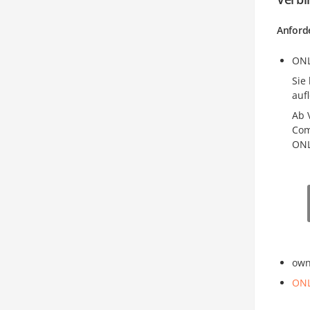
Anford
ONL
Sie
auf
Ab 
Com
ONL
own
ONL