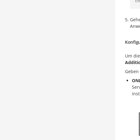
ch
Gehe
Anwe
Konfig
Um die
Additi
Geben 
ONL
Ser
ins