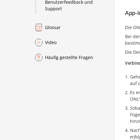
Benutzerfeedback und
Support
App-I
Die ON
Glossar
Bei der
Video
bestim
Die Dei
Häufig gestellte Fragen
Verbin
Gehe
auf 
Es e
ONLY
Soba
Füge
hinz
Nach
erfo