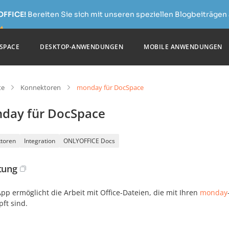
OFFICE!
Bereiten Sie sich mit unseren speziellen Blogbeiträgen 
SPACE
DESKTOP-ANWENDUNGEN
MOBILE ANWENDUNGEN
te
Konnektoren
monday für DocSpace
day für DocSpace
toren
Integration
ONLYOFFICE Docs
itung
pp ermöglicht die Arbeit mit Office-Dateien, die mit Ihren
monday
ft sind.