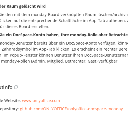
er Raum gelöscht wird
ie den mit dem monday-Board verknüpften Raum löschen/archivi
Klicken auf die entsprechende Schaltfläche im App-Tab aufheben.
ür dieses Board erstellen.
ie ein DocSpace-Konto haben, Ihre monday-Rolle aber Betrachter
onday-Benutzer bereits über ein DocSpace-Konto verfügen, könne
s Zahnradsymbol im App-Tab klicken. Es erscheint ein rechter Bere
. Im Popup-Fenster können Benutzer ihren DocSpace-Benutzername
e monday-Rollen (Admin, Mitglied, Betrachter, Gast) verfügbar.
ktinfo
lle Website:
www.onlyoffice.com
epository:
github.com/ONLYOFFICE/onlyoffice-docspace-monday