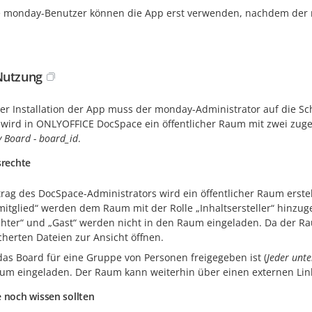
 monday-Benutzer können die App erst verwenden, nachdem der mo
Nutzung
er Installation der App muss der monday-Administrator auf die Sc
 wird in ONLYOFFICE DocSpace ein öffentlicher Raum mit zwei zuge
 Board - board_id
.
srechte
rag des DocSpace-Administrators wird ein öffentlicher Raum erstel
itglied“ werden dem Raum mit der Rolle „Inhaltsersteller“ hinzug
chter“ und „Gast“ werden nicht in den Raum eingeladen. Da der Rau
cherten Dateien zur Ansicht öffnen.
as Board für eine Gruppe von Personen freigegeben ist (
Jeder unt
um eingeladen. Der Raum kann weiterhin über einen externen Lin
 noch wissen sollten