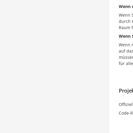
Wenn d
Wenn S
durch 
Raum f
Wenn S
Wenn m
auf da
müssen
für all
Proje
Offizie
Code-R