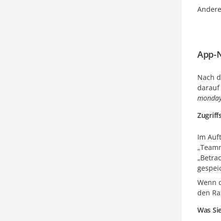
Andere
App-
Nach d
darauf
monday
Zugriff
Im Auft
„Teamm
„Betra
gespei
Wenn d
den Ra
Was Sie