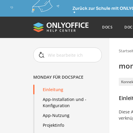
Zurück zur Schule mit ONLY
DOCS
DOC
Startsei
mon
MONDAY FÜR DOCSPACE
Konnek
Einleitung
Einle
App-Installation und -
Konfiguration
Diese A
App-Nutzung
verknüp
Projektinfo