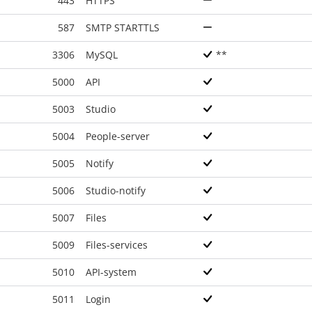
443
HTTPS
587
SMTP STARTTLS
3306
MySQL
**
5000
API
5003
Studio
5004
People-server
5005
Notify
5006
Studio-notify
5007
Files
5009
Files-services
5010
API-system
5011
Login