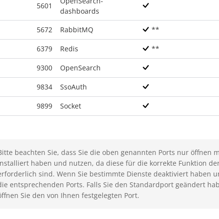
OpenSearch-
5601
dashboards
5672
RabbitMQ
**
6379
Redis
**
9300
OpenSearch
9834
SsoAuth
9899
Socket
Bitte beachten Sie, dass Sie die oben genannten Ports nur öffnen
installiert haben und nutzen, da diese für die korrekte Funktion de
erforderlich sind. Wenn Sie bestimmte Dienste deaktiviert haben u
die entsprechenden Ports. Falls Sie den Standardport geändert hab
öffnen Sie den von Ihnen festgelegten Port.