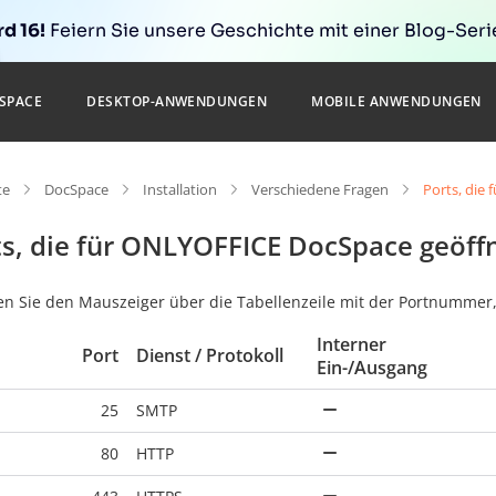
d 16!
Feiern Sie unsere Geschichte mit einer Blog-Serie
SPACE
DESKTOP-ANWENDUNGEN
MOBILE ANWENDUNGEN
te
DocSpace
Installation
Verschiedene Fragen
Ports, die
ts, die für ONLYOFFICE DocSpace geöf
n Sie den Mauszeiger über die Tabellenzeile mit der Portnummer
Interner
Port
Dienst / Protokoll
Ein-/Ausgang
25
SMTP
80
HTTP