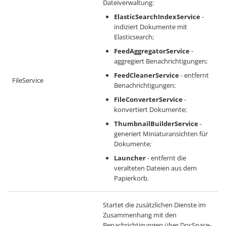
Dateiverwaltung:
ElasticSearchIndexService
-
indiziert Dokumente mit
Elasticsearch;
FeedAggregatorService
-
aggregiert Benachrichtigungen;
FeedCleanerService
- entfernt
FileService
Benachrichtigungen;
FileConverterService
-
konvertiert Dokumente;
ThumbnailBuilderService
-
generiert Miniaturansichten für
Dokumente;
Launcher
- entfernt die
veralteten Dateien aus dem
Papierkorb.
Startet die zusätzlichen Dienste im
Zusammenhang mit den
Benachrichtigungen über DocSpace-