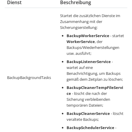
Dienst
Beschreibung
Startet die zusätzlichen Dienste im
Zusammenhang mit der
Sicherungserstellung:
BackupWorkerService
- startet
WorkerService
, der
Backups/Wiederherstellungen
usw. ausführt;
BackupListenerService
-
wartet auf eine
Benachrichtigung, um Backups
BackupBackgroundTasks
gemäß dem Zeitplan zu löschen;
BackupCleanerTempFileServi
ce
- löscht die nach der
Sicherung verbleibenden
temporären Dateien;
BackupCleanerService
- löscht
veraltete Backups;
BackupSchedulerService
-