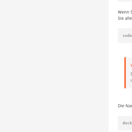
Wenn S
Sie al
sudo
Die Na
dock