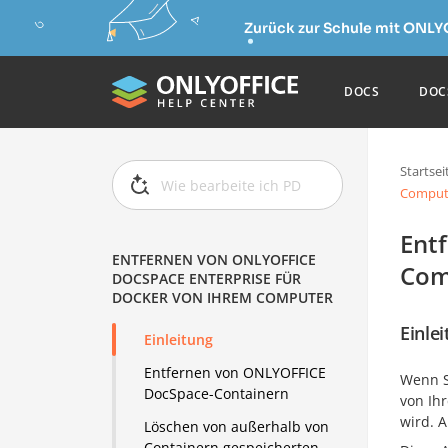
Zurück zur Schule mit ONLY
DOCS
DOC
Startsei
Comput
Ent
ENTFERNEN VON ONLYOFFICE
Com
DOCSPACE ENTERPRISE FÜR
DOCKER VON IHREM COMPUTER
Einle
Einleitung
Entfernen von ONLYOFFICE
Wenn 
DocSpace-Containern
von Ih
wird. 
Löschen von außerhalb von
Containern gespeicherten