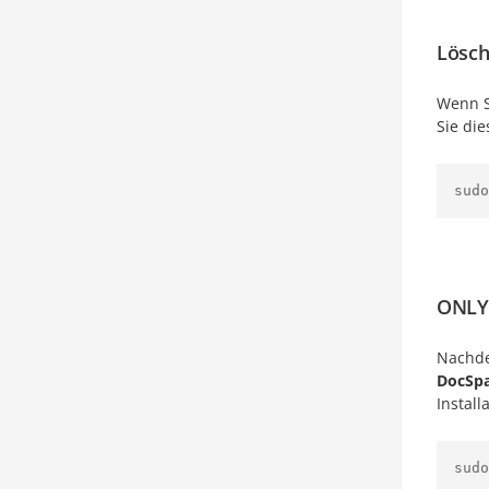
Lösch
Wenn S
Sie di
sudo
ONLYO
Nachd
DocSp
Install
sudo