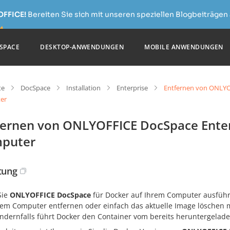
OFFICE!
Bereiten Sie sich mit unseren speziellen Blogbeiträgen 
SPACE
DESKTOP-ANWENDUNGEN
MOBILE ANWENDUNGEN
te
DocSpace
Installation
Enterprise
Entfernen von ONLYO
er
fernen von ONLYOFFICE DocSpace Enter
puter
itung
Sie
ONLYOFFICE DocSpace
für Docker auf Ihrem Computer ausführe
rem Computer entfernen oder einfach das aktuelle Image löschen m
Andernfalls führt Docker den Container vom bereits heruntergelad