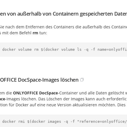
en von außerhalb von Containern gespeicherten Date
ie nach dem Entfernen des Containers die außerhalb des Contain
es mit dem Befehl
rm
tun:
 docker volume rm $(docker volume ls -q -f name=onlyoffi
FFICE DocSpace-Images löschen
em die
ONLYOFFICE DocSpace
-Container und alle Daten gelöscht
ace
-Images löschen. Das Löschen der Images kann auch erforderlic
ation für Docker auf eine neue Version aktualisieren möchten. Die
 docker rmi $(docker images -q -f "reference=onlyoffice/