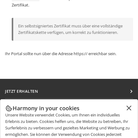
Zertifikat.
Ein selbstsigniertes Zertifikat muss über eine vollständige
Zertifikatskette verfügen, um korrekt zu funktionieren.
Ihr Portal sollte nun über die Adresse
https://
erreichbar sein.
JETZT ERHALTEN
Docs
ZUSAMMENARBEITEN
Harmony in your cookies
DocSpace
Unsere Website verwendet Cookies, um Ihnen ein individuelles
Für Mitwirkende
NACHRICHTEN ERHALTEN
Erlebnis zu bieten. Cookies helfen uns, die Website zu betreiben, Ihr
Workspace
Für Übersetzer
Surferlebnis zu verbessern und gezieltes Marketing und Werbung zu
Blog
Integrations-Apps
ermöglichen. Sie können der Verwendung von Cookies jederzeit
HILFE ERHALTEN
Für Influencer