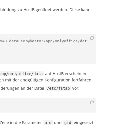
erbindung zu HostB geöffnet werden. Diese kann
x=3 datauser@hostB:/app/onlyoffice/dat
auf HostB erscheinen.
app/onlyoffice/data
en mit der endgültigen Konfiguration fortfahren.
Änderungen an der Datei
vor:
/etc/fstab
Zeile in die Parameter
und
eingesetzt
uid
gid