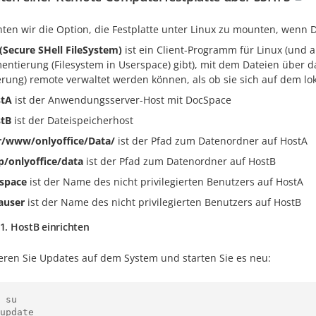
hten wir die Option, die Festplatte unter Linux zu mounten, wenn D
(Secure SHell FileSystem)
ist ein Client-Programm für Linux (und a
entierung (Filesystem in Userspace) gibt), mit dem Dateien über d
erung) remote verwaltet werden können, als ob sie sich auf dem l
tA
ist der Anwendungsserver-Host mit DocSpace
tB
ist der Dateispeicherhost
r/www/onlyoffice/Data/
ist der Pfad zum Datenordner auf HostA
p/onlyoffice/data
ist der Pfad zum Datenordner auf HostB
space
ist der Name des nicht privilegierten Benutzers auf HostA
auser
ist der Name des nicht privilegierten Benutzers auf HostB
 1. HostB einrichten
ieren Sie Updates auf dem System und starten Sie es neu:
 su

update
