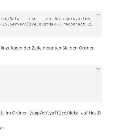
ice/Data   fuse   _netdev,users,allow_
=15,ServerAliveCountMax=3,reconnect,ui
inzufügen der Zeile mounten Sie den Ordner
im Ordner
auf HostB
xt
/app/onlyoffice/data
er: