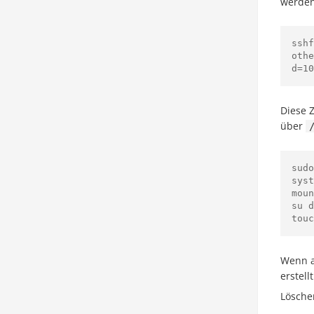
werden
ssh
oth
d=10
Diese Z
über
sudo
syst
moun
su d
Wenn a
erstellt
Lösche