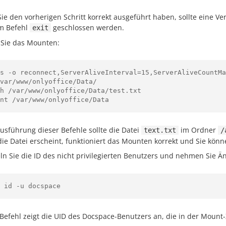
ie den vorherigen Schritt korrekt ausgeführt haben, sollte eine V
m Befehl
geschlossen werden.
exit
 Sie das Mounten:
fs -o reconnect,ServerAliveInterval=15,ServerAliveCountMa
var/www/onlyoffice/Data/

h /var/www/onlyoffice/Data/test.txt

usführung dieser Befehle sollte die Datei
im Ordner
text.txt
/
ie Datei erscheint, funktioniert das Mounten korrekt und Sie könn
eln Sie die ID des nicht privilegierten Benutzers und nehmen Sie 
 id -u docspace
 Befehl zeigt die UID des Docspace-Benutzers an, die in der Mount-