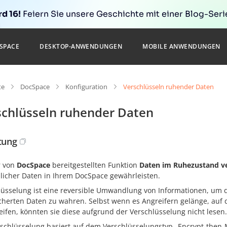
d 16!
Feiern Sie unsere Geschichte mit einer Blog-Serie
SPACE
DESKTOP-ANWENDUNGEN
MOBILE ANWENDUNGEN
te
DocSpace
Konfiguration
Verschlüsseln ruhender Daten
schlüsseln ruhender Daten
itung
r von
DocSpace
bereitgestellten Funktion
Daten im Ruhezustand ve
ulicher Daten in Ihrem DocSpace gewährleisten.
lüsselung ist eine reversible Umwandlung von Informationen, um die
cherten Daten zu wahren. Selbst wenn es Angreifern gelänge, auf d
eifen, könnten sie diese aufgrund der Verschlüsselung nicht lesen.
rschlüsselung basiert auf dem Verschlüsselungstyp „Encrypt-the