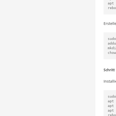
apt 
Erstell
sudo
addu
mkdi
Schritt
Install
sudo
apt 
apt 
apt 