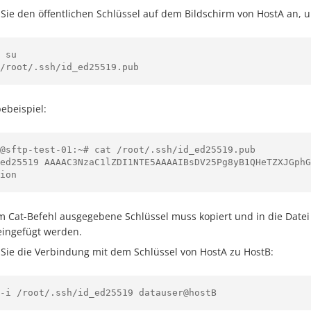
 Sie den öffentlichen Schlüssel auf dem Bildschirm von HostA an, 
 su

ebeispiel:
@sftp-test-01:~# cat /root/.ssh/id_ed25519.pub

-ed25519 AAAAC3NzaC1lZDI1NTE5AAAAIBsDV25Pg8yB1QHeTZXJGphG
m Cat-Befehl ausgegebene Schlüssel muss kopiert und in die Date
eingefügt werden.
 Sie die Verbindung mit dem Schlüssel von HostA zu HostB:
-i /root/.ssh/id_ed25519 datauser@hostB