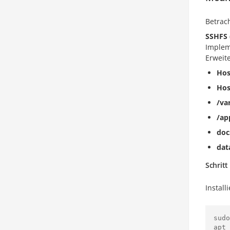
Betrac
SSHFS 
Implem
Erweit
Hos
Hos
/va
/ap
doc
dat
Schritt
Install
sudo
apt 