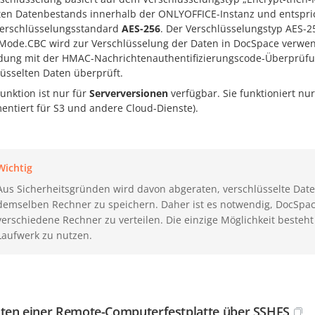
en Datenbestands innerhalb der ONLYOFFICE-Instanz und entspric
erschlüsselungsstandard
AES-256
. Der Verschlüsselungstyp AES-
Mode.CBC wird zur Verschlüsselung der Daten in DocSpace verwen
dung mit der HMAC-Nachrichtenauthentifizierungscode-Überprüfung
lüsselten Daten überprüft.
unktion ist nur für
Serverversionen
verfügbar. Sie funktioniert nur
entiert für S3 und andere Cloud-Dienste).
Wichtig
Aus Sicherheitsgründen wird davon abgeraten, verschlüsselte Dat
demselben Rechner zu speichern. Daher ist es notwendig, DocSpac
verschiedene Rechner zu verteilen. Die einzige Möglichkeit besteh
Laufwerk zu nutzen.
en einer Remote-Computerfestplatte über SSHFS