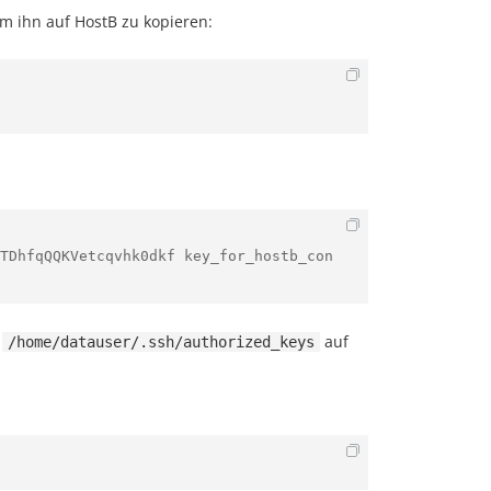
um ihn auf HostB zu kopieren:
TDhfqQQKVetcqvhk0dkf key_for_hostb_con
i
auf
/home/datauser/.ssh/authorized_keys