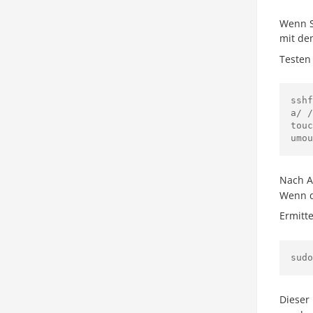
Wenn S
mit de
Testen
ssh
a/ /
touc
Nach A
Wenn d
Ermitt
sudo
Dieser