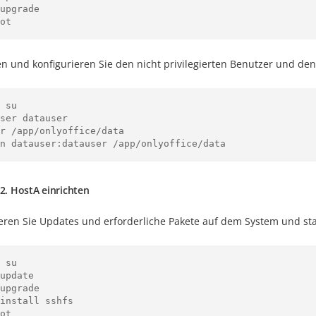
upgrade

en und konfigurieren Sie den nicht privilegierten Benutzer und den
 su

ser datauser

r /app/onlyoffice/data

 2. HostA einrichten
ieren Sie Updates und erforderliche Pakete auf dem System und sta
 su

update

upgrade

install sshfs
