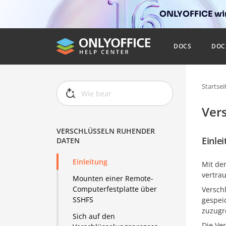
ONLYOFFICE wir
DOCS
DOC
Startsei
Ver
VERSCHLÜSSELN RUHENDER
Einle
DATEN
Einleitung
Mit de
vertra
Mounten einer Remote-
Computerfestplatte über
Versch
SSHFS
gespei
zuzugr
Sich auf den
Die Ve