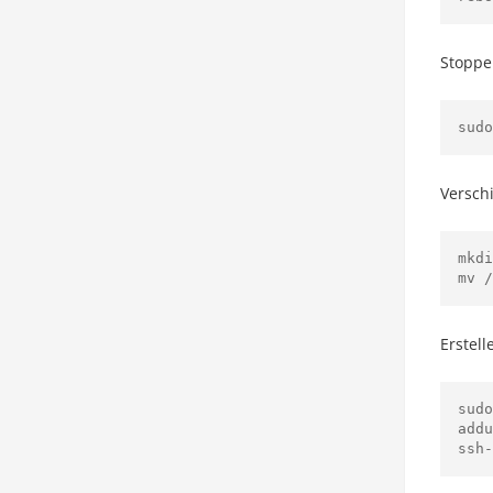
Stoppe
sudo
Versch
mkdi
Erstell
sudo
addu