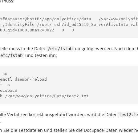
 muss:
fs#datauser@hostB:/app/onlyoffice/data   /var/www/onlyoff
er,IdentityFile=/root/.ssh/id_ed25519,ServerAliveInterval
00,gid=1000,umask=0022   0   0
eile muss in die Datei
eingefügt werden. Nach dem H
/etc/fstab
und testen ihn:
/etc/fstab
 su

emctl daemon-reload

t -a

ocspace

lle Verfahren korrekt ausgeführt wurden, wird die Datei
test2.t
.
n Sie die Testdateien und stellen Sie die DocSpace-Daten wieder h