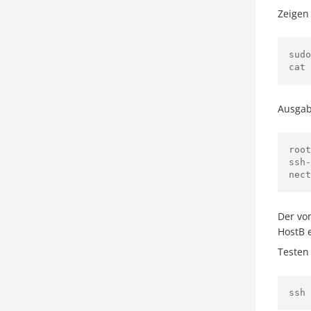
Zeigen
sudo
Ausgab
root
ssh
Der vo
HostB 
Testen
ssh 