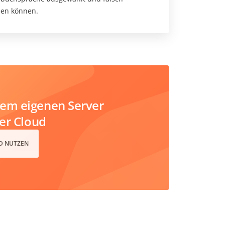
den können.
em eigenen Server
der Cloud
D NUTZEN