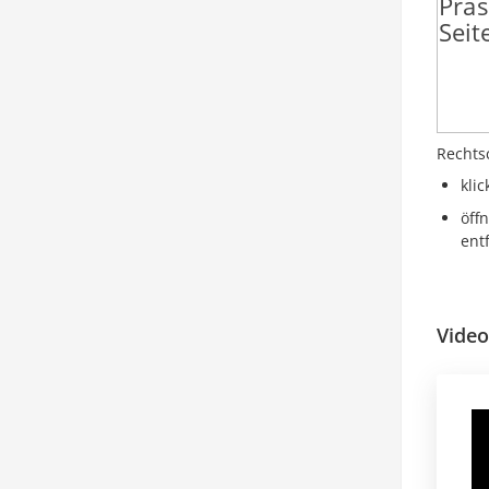
Rechts
kli
öff
ent
Vide