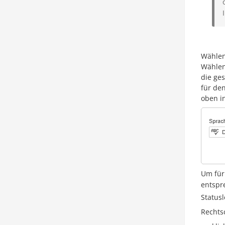
Wählen
Wählen
die ge
für den
oben i
Um für
entspr
Statusl
Rechts