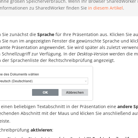
ohne großen Speicherverbrauch. Wenn Ihr Browser SharedWorker ni
Informationen zu SharedWorker finden Sie
in diesem Artikel
.
 Sie zunächst die
Sprache
für Ihre Präsentation aus. Klicken Sie au
 Sie nun im angezeigten Fenster die gewünschte Sprache und klic
samte Präsentation angewendet. Sie wird später als zuletzt verwe
 Schnellzugriff zur Verfügung. In der
Desktop-Version
werden die mi
n der Sprachenliste der Rechtschreibprüfung angezeigt.
 einen beliebigen Textabschnitt in der Präsentation eine
andere S
echenden Abschnitt mit der Maus und klicken Sie anschließend au
eiste.
chreibprüfung
aktivieren
: