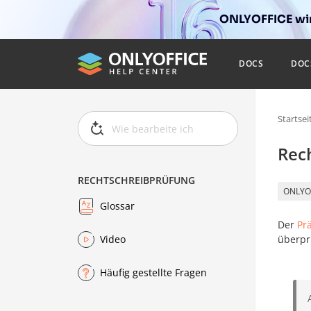
ONLYOFFICE wir
DOCS
DOC
Startsei
Rec
RECHTSCHREIBPRÜFUNG
ONLYO
Glossar
Der
Pr
überpr
Video
Häufig gestellte Fragen