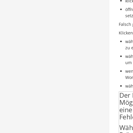
kli
öff
set
Falsch
Klicke
wäh
zu 
wäh
um 
wen
Wor
wäh