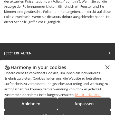
der aktuellen Präsentation dar (Folie „n“ von „nn“). Wenn Sie auf die
Anzeige der Foliennummer klicken, öffnet sich ein Fenster und Sie
können eine gewünschte Foliennummer angeben, um direkt auf diese
Folie zu wechseln. Wenn Sie die
Statusleiste
ausgeblendet haben, ist
dieser Schnellzugriff nicht zugänglich.
JETZT ERHALTEN
Docs
ZUSAMMENARBEITEN
Harmony in your cookies
DocSpace
Unsere Website verwendet Cookies, um Ihnen ein individuelles
Für Mitwirkende
NACHRICHTEN ERHALTEN
Erlebnis zu bieten. Cookies helfen uns, die Website zu betreiben, Ihr
Workspace
Für Übersetzer
Surferlebnis zu verbessern und gezieltes Marketing und Werbung zu
Blog
Integrations-Apps
ermöglichen. Sie können der Verwendung von Cookies jederzeit
HILFE ERHALTEN
Für Influencer
Mehr erfahren
zustimmen oder Ihre Einstellungen verwalten.
Desktop-Apps
Forum
Stellenangebote
KONTAKT
Ablehnen
Anpassen
Mobile Apps
Schulungen
Fragen zum Kauf
sales@onlyoffice.com