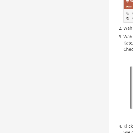
Wähl
Wähl
Kate
Chec
Klic
wie 