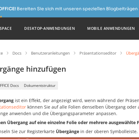
OFFICE!
Bereiten Sie sich mit unseren speziellen Blogbeiträgen 
SPACE
DESKTOP-ANWENDUNGEN
MOBILE ANWENDUNGEN
te
Docs
Benutzeranleitungen
Präsentationseditor
Übergä
rgänge hinzufügen
FFICE Docs
Dokumentstruktur
ergang
ist ein Effekt, der angezeigt wird, wenn während der Präsen
tationseditor
können Sie auf alle Folien denselben Übergang oder a
nge anwenden und die Übergangsparameter anpassen.
en Übergang auf eine einzelne Folie oder mehrere ausgewählte
seln Sie zur Registerkarte
Übergänge
in der oberen Symbolleiste.