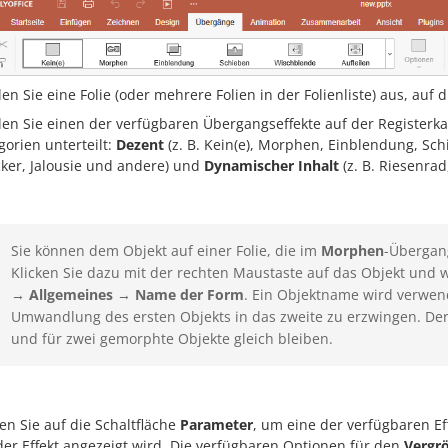
en Sie eine Folie (oder mehrere Folien in der Folienliste) aus, a
en Sie einen der verfügbaren Übergangseffekte auf der Registerk
gorien unterteilt:
Dezent
(z. B. Kein(e), Morphen, Einblendung, Sc
ker, Jalousie und andere) und
Dynamischer Inhalt
(z. B. Riesenra
Sie können dem Objekt auf einer Folie, die im
Morphen
-Übergan
Klicken Sie dazu mit der rechten Maustaste auf das Objekt und 
→
Allgemeines
→
Name der Form
. Ein Objektname wird verwen
Umwandlung des ersten Objekts in das zweite zu erzwingen. D
und für zwei gemorphte Objekte gleich bleiben.
ken Sie auf die Schaltfläche
Parameter
, um eine der verfügbaren E
der Effekt angezeigt wird. Die verfügbaren Optionen für den
Vergr