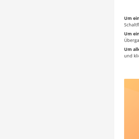
Um ein
Schalt
Um ein
Überga
Um all
und kli