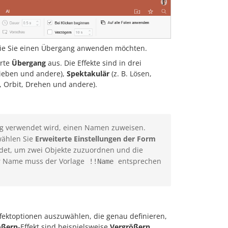
uf die Sie einen Übergang anwenden möchten.
arte
Übergang
aus. Die Effekte sind in drei
hieben und andere),
Spektakulär
(z. B. Lösen,
d, Orbit, Drehen und andere).
g verwendet wird, einen Namen zuweisen.
wählen Sie
Erweiterte Einstellungen der Form
det, um zwei Objekte zuzuordnen und die
er Name muss der Vorlage
entsprechen
!!Name
ffektoptionen auszuwählen, die genau definieren,
ößern
-Effekt sind beispielsweise
Vergrößern
,