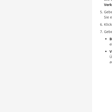
Verk
Gebe
Sie 
Klic
Gebe
B
e
V
Ü
a