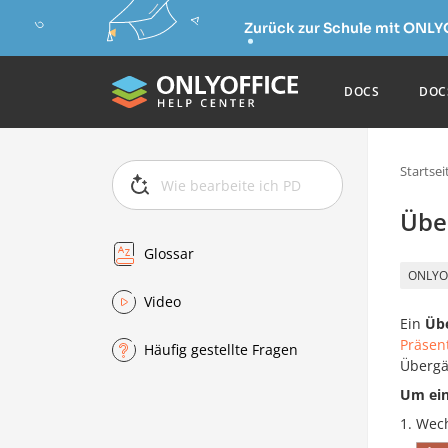
Zurück zur Schule mit ONLY
DOCS
DOC
Startsei
Übe
Glossar
ONLYO
Video
Ein
Üb
Präsen
Häufig gestellte Fragen
Übergä
Um ein
Wech