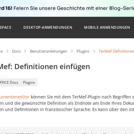
d 16!
Feiern Sie unsere Geschichte mit einer Blog-Serie
SPACE
DESKTOP-ANWENDUNGEN
MOBILE ANWENDUNGEN
te
Docs
Benutzeranleitungen
Plugins
TerMef: Definitione
Mef: Definitionen einfügen
FFICE Docs
Plugins
umenteneditor
können Sie mit dem TerMef-Plugin nach Begriffen 
en und die gewünschte Definition als Endnote am Ende Ihres Dokum
en und Definitionen in französischer Sprache. Es kann über den in