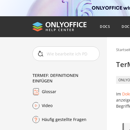
ONLYOFFICE wir
DOCS
DOC
Startsei
Ter
TERMEF: DEFINITIONEN
ONLYO
EINFÜGEN
Glossar
Im
Dok
anzeig
Video
Begriff
Häufig gestellte Fragen