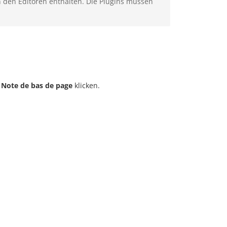
 den Editoren enthalten. Die Plugins müssen
e
Note de bas de page
klicken.