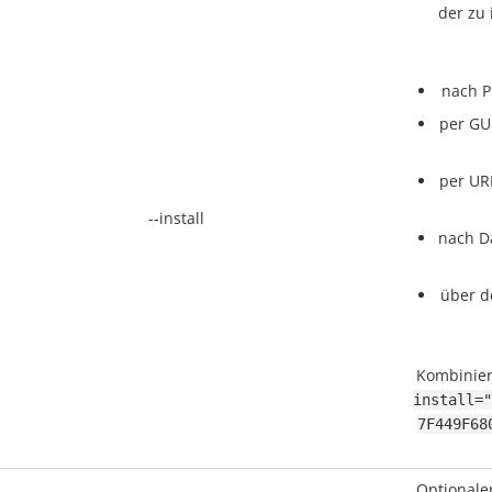
der zu 
nach P
per GU
per URL
--install
nach Da
über d
Kombiniert
install="
7F449F68
Optionale