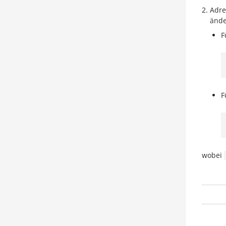
Adre
ände
F
F
wobei