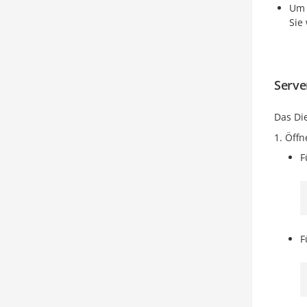
Um 
Sie
Serve
Das D
Öffn
F
F