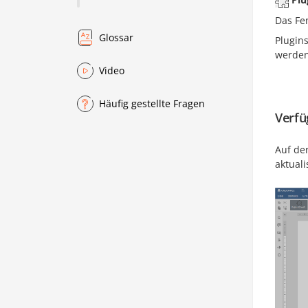
Das Fe
Glossar
Plugin
werden
Video
Häufig gestellte Fragen
Verfü
Auf de
aktual