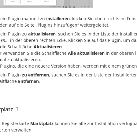
ein Plugin manuell zu
installieren
, klicken Sie oben rechts im Fen
den auf die Seite „Plugins hinzufügen“ weitergeleitet.
ein Plugin zu
aktualisieren
, suchen Sie es in der Liste der instal
en...
in der oberen rechten Ecke. Klicken Sie auf das Plugin, um da
 die Schaltfläche
Aktualisieren
r verwenden Sie die Schaltfläche
Alle aktualisieren
in der oberen l
mal zu aktualisieren.
 Plugins, die eine neuere Version haben, werden mit einem grüne
ein Plugin
zu entfernen
, suchen Sie es in der Liste der installiert
altfläche
Entfernen
.
platz
r Registerkarte
Marktplatz
können Sie alle zur Installation verfüg
ierten verwalten.