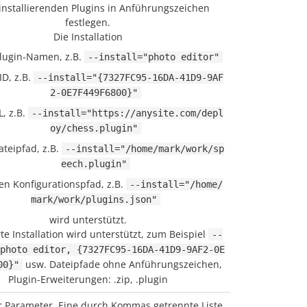
installierenden Plugins in Anführungszeichen
festlegen.
Die Installation
lugin-Namen, z.B.
--install="photo editor"
ID, z.B.
--install="{7327FC95-16DA-41D9-9AF
2-0E7F449F6800}"
, z.B.
--install="https://anysite.com/depl
oy/chess.plugin"
teipfad, z.B.
--install="/home/mark/work/sp
eech.plugin"
en Konfigurationspfad, z.B.
--install="/home/
mark/work/plugins.json"
wird unterstützt.
e Installation wird unterstützt, zum Beispiel
--
photo editor, {7327FC95-16DA-41D9-9AF2-0E
usw. Dateipfade ohne Anführungszeichen,
00}"
Plugin-Erweiterungen: .zip, .plugin
r Parameter. Eine durch Kommas getrennte Liste