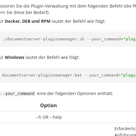
ssieren Sie die Plugin-Verwaltung mit dem folgenden Befehl (die P
rn Sie diese bei Bedarf):
ür
Docker, DEB und RPM
lautet der Befehl wie folgt:
.
/documentserver-pluginsmanager.sh --
your_command
=
"plug
ür
Windows
lautet der Befehl wie folgt:
documentserver
-
pluginsmanager
.
bat 
--
your_command
=
"plugi
eine der folgenden Optionen enthält:
--your_command
Option
--h OR --help
Erforderli
Anführung