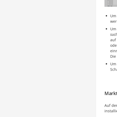
Um 
wer
Um 
such
auf
ode
ein
Die
Um 
Sch
Markt
Auf de
install