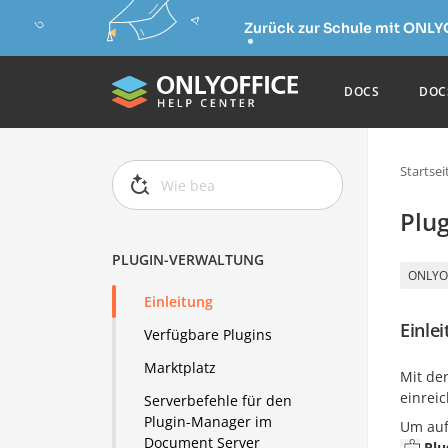
Zurück zur Schule mit ONLY
DOCS
DOC
Startsei
Plu
PLUGIN-VERWALTUNG
ONLYO
Einleitung
Einle
Verfügbare Plugins
Marktplatz
Mit de
einrei
Serverbefehle für den
Plugin-Manager im
Um auf
Document Server
Plu