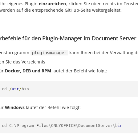
Ihr eigenes Plugin
einzureichen
, klicken Sie oben rechts im Fenst
 werden auf die entsprechende GitHub-Seite weitergeleitet.
rbefehle für den Plugin-Manager im Document Server
ienstprogramm
kann Ihnen bei der Verwaltung de
pluginsmanager
en Sie das Verzeichnis
ür
Docker, DEB und RPM
lautet der Befehl wie folgt:
cd 
/
usr
/
bin
ür
Windows
lautet der Befehl wie folgt:
cd C
:
\Program 
Files
\ONLYOFFICE\DocumentServer\b
in