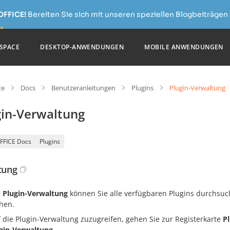
OFFICE!
Bereiten Sie sich mit unseren speziellen Blogbeiträgen 
SPACE
DESKTOP-ANWENDUNGEN
MOBILE ANWENDUNGEN
te
Docs
Benutzeranleitungen
Plugins
Plugin-Verwaltung
gin-Verwaltung
FFICE Docs
Plugins
itung
r
Plugin-Verwaltung
können Sie alle verfügbaren Plugins durchsuch
chen.
 die Plugin-Verwaltung zuzugreifen, gehen Sie zur Registerkarte
P
gin-Verwaltung
.