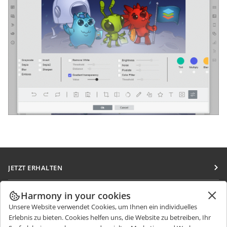
JETZT ERHALTEN
Docs
ZUSAMMENARBEITEN
Harmony in your cookies
DocSpace
Unsere Website verwendet Cookies, um Ihnen ein individuelles
Für Mitwirkende
NACHRICHTEN ERHALTEN
Erlebnis zu bieten. Cookies helfen uns, die Website zu betreiben, Ihr
Workspace
Für Übersetzer