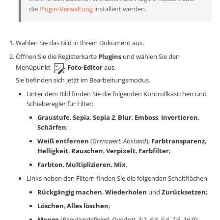
die
Plugin-Verwaltung
installiert werden.
Wählen Sie das Bild in Ihrem Dokument aus.
Öffnen Sie die Registerkarte
Plugins
und wählen Sie den
Menüpunkt
Foto-Editor
aus.
Sie befinden sich jetzt im Bearbeitungsmodus.
Unter dem Bild finden Sie die folgenden Kontrollkästchen und
Schieberegler für Filter:
Graustufe
,
Sepia
,
Sepia 2
,
Blur
,
Emboss
,
Invertieren
,
Schärfen
;
Weiß entfernen
(
Grenzwert
,
Abstand
),
Farbtransparenz
,
Helligkeit
,
Rauschen
,
Verpixelt
,
Farbfilter
;
Farbton
,
Multiplizieren
,
Mix
.
Links neben den Filtern finden Sie die folgenden Schaltflächen
Rückgängig machen
,
Wiederholen
und
Zurücksetzen
;
Löschen
,
Alles löschen
;
Menge
(
Benutzerdefiniert
,
Quadrat
,
3:2
,
4:3
,
5:4
,
7:5
,
16:9
);