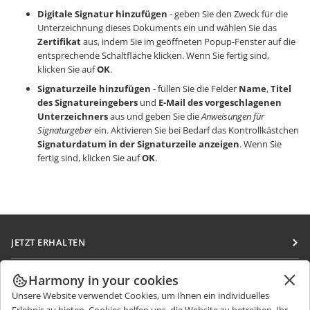
Digitale Signatur hinzufügen
- geben Sie den Zweck für die
Unterzeichnung dieses Dokuments ein und wählen Sie das
Zertifikat
aus, indem Sie im geöffneten Popup-Fenster auf die
entsprechende Schaltfläche klicken. Wenn Sie fertig sind,
klicken Sie auf
OK
.
Signaturzeile hinzufügen
- füllen Sie die Felder
Name
,
Titel
des Signatureingebers
und
E-Mail des vorgeschlagenen
Unterzeichners
aus und geben Sie die
Anweisungen für
Signaturgeber
ein. Aktivieren Sie bei Bedarf das Kontrollkästchen
Signaturdatum in der Signaturzeile anzeigen
. Wenn Sie
fertig sind, klicken Sie auf
OK
.
JETZT ERHALTEN
Docs
ZUSAMMENARBEITEN
Harmony in your cookies
DocSpace
Unsere Website verwendet Cookies, um Ihnen ein individuelles
Für Mitwirkende
NACHRICHTEN ERHALTEN