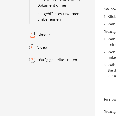
Dokument öffnen
Online-
Ein geöffnetes Dokument
Klic
umbenennen
Wähl
Desktop
Glossar
Wähl
- ei
Video
Wenn
link
Häufig gestellte Fragen
Wähl
Sie 
klic
Ein v
Desktop