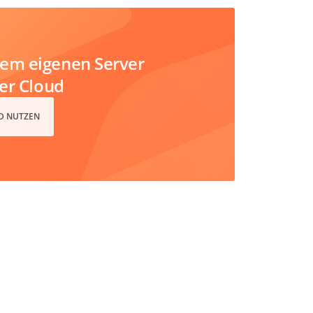
em eigenen Server
der Cloud
D NUTZEN