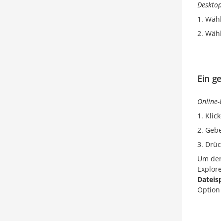
Desktop
Wähl
Wähl
Ein g
Online-
Klic
Gebe
Drüc
Um den
Explor
Dateis
Optio