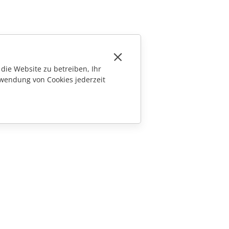
die Website zu betreiben, Ihr
wendung von Cookies jederzeit
KONTAKT
Fragen zum Kauf
sales@onlyoffice.com
Partneranfragen
partners@onlyoffice.com
Presseanfragen
press@onlyoffice.com
Rückruf anfordern