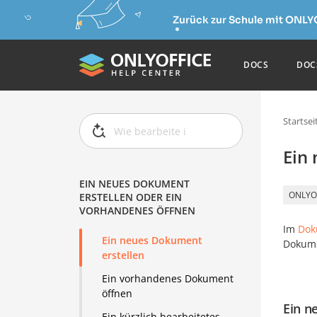
Zurück zur Schule mit ONLY
DOCS
DOC
Startsei
Ein
EIN NEUES DOKUMENT
ONLYO
ERSTELLEN ODER EIN
VORHANDENES ÖFFNEN
Im
Dok
Ein neues Dokument
Dokume
erstellen
Ein vorhandenes Dokument
öffnen
Ein n
Ein kürzlich bearbeitetes