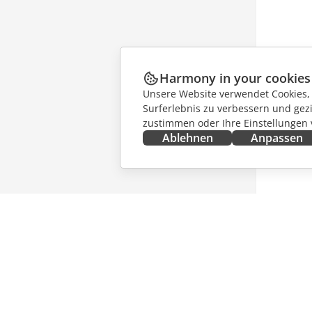
Harmony in your cookies
Unsere Website verwendet Cookies, u
Surferlebnis zu verbessern und gez
zustimmen oder Ihre Einstellungen
Ablehnen
Anpassen
JETZT ERHALTEN
ZUSAMM
Docs
Für Mitw
DocSpace
Für Über
Workspace
Für Influ
Integrations-Apps
Stellena