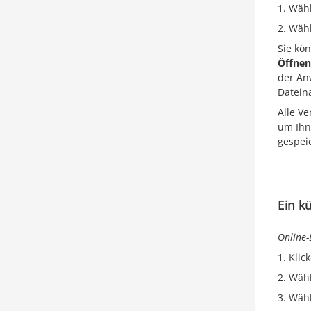
Wähl
Wähl
Sie kö
Öffnen
der An
Datein
Alle Ve
um Ihn
gespei
Ein k
Online-
Klic
Wähl
Wähl