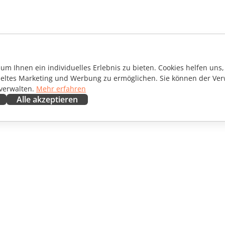
m Ihnen ein individuelles Erlebnis zu bieten. Cookies helfen uns, 
ieltes Marketing und Werbung zu ermöglichen. Sie können der Ver
 verwalten.
Mehr erfahren
Alle akzeptieren
ENARBEITEN
HILFE ERHALTEN
irkende
Forum
setzer
Schulungen
encer
Webinare
ngebote
White Papers