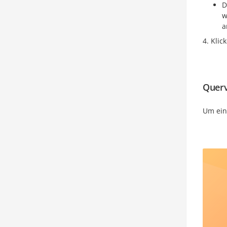
D
w
a
Klic
Querv
Um ein