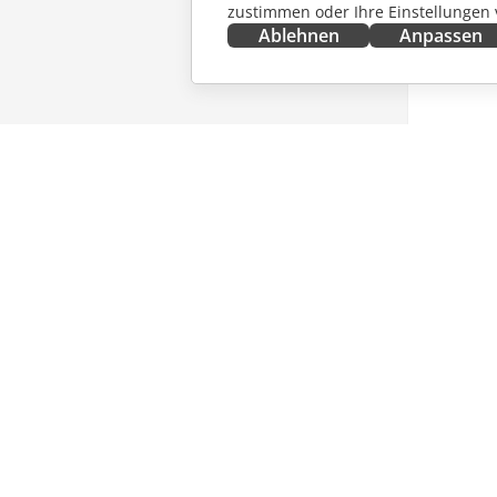
zustimmen oder Ihre Einstellungen
Ablehnen
Anpassen
JETZT ERHALTEN
ZUSAMM
Docs
Für Mitw
DocSpace
Für Über
Workspace
Für Influ
Integrations-Apps
Stellena
Desktop-Apps
NACHRI
Mobile Apps
ERHALT
Blog
ONLYOFFICE.COM