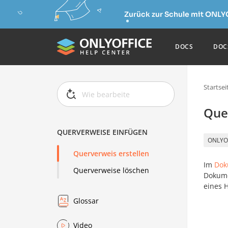
Zurück zur Schule mit ONLY
DOCS
DOC
Startsei
Que
QUERVERWEISE EINFÜGEN
ONLYO
Querverweis erstellen
Im
Dok
Querverweise löschen
Dokume
eines H
Glossar
Video