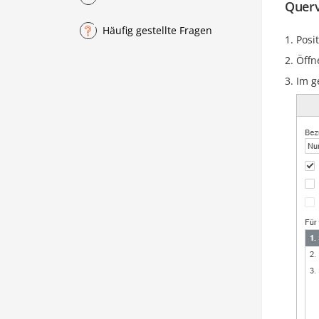
Querv
Häufig gestellte Fragen
Posi
Öffn
Im g