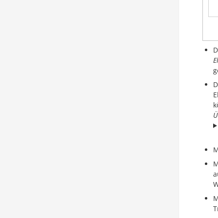
D
E
g
D
E
k
Ü
M
M
a
W
M
T