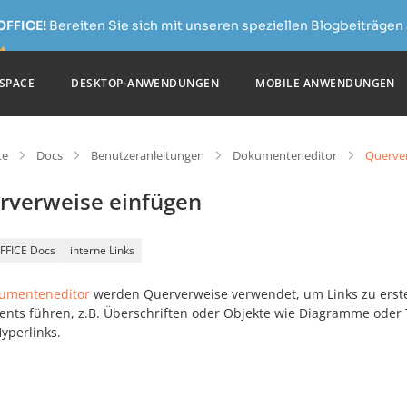
OFFICE!
Bereiten Sie sich mit unseren speziellen Blogbeiträgen 
SPACE
DESKTOP-ANWENDUNGEN
MOBILE ANWENDUNGEN
te
Docs
Benutzeranleitungen
Dokumenteneditor
Querver
rverweise einfügen
FFICE Docs
interne Links
umenteneditor
werden Querverweise verwendet, um Links zu erste
nts führen, z.B. Überschriften oder Objekte wie Diagramme oder 
yperlinks.