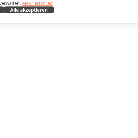
 verwalten.
Mehr erfahren
Alle akzeptieren
ENARBEITEN
HILFE ERHALTEN
irkende
Forum
setzer
Schulungen
encer
Webinare
ngebote
White Papers
CHTEN
Support-Kontaktformular
EN
Demo bestellen