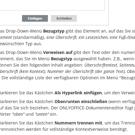
as Drop-Down-Menü
Bezugstyp
gibt das Element an, auf das Sie 
lement
(standarmäßig),
eine Überschrift, ein Lesezeichen, eine Fuß-/En
ewünschten Typ aus.
as Drop-Down-Menü
Verweisen auf
gibt den Text oder den numer
lement, das Sie im Menü
Bezugstyp
ausgewählt haben. Z.B., wenn
önnen Sie den folgenden Inhalt angeben:
Überschriftentext, Seite
berschrift (kein Kontext), Nummer der Überschrift (der ganze Text), Ob
Die vollständige Liste der verfügbaren Optionen im Menü "Bezugs
arkieren Sie das Kästchen
Als Hyperlink einfügen
, um den Verwei
arkieren Sie das Kästchen
Oben/unten einschließen
(wenn verfüg
uf das Sie sich beziehen. Der ONLYOFFICE-Dokumenteneditor fügt j
örter
"oben"
und
"unten"
ein.
arkieren Sie das Kästchen
Nummern trennen mit
, um das Trennz
rennzeichen werden für vollständige Kontextverweise benötigt.