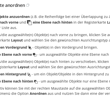
te anordnen
jekte anzuordnen
(z.B. die Reihenfolge bei einer Überlappung zu 
nach vorne
und
eine Ebene nach hinten
in der Registerkarte
L
 Liste aus.
/die ausgewählte(n) Objekt(e) nach vorne zu bringen, klicken Sie 
erkarte
Layout
und wählen Sie den gewünschten Ausrichtungstyp au
den Vordergrund
- Objekt(e) in den Vordergrund bringen.
e Ebene nach vorne
- um ausgewählte Objekte eine Ebene nach 
die ausgewählte(n) Objekt(e) nach hinten zu verschieben, klicken 
gisterkarte
Layout
und wählen Sie den gewünschten Ausrichtungsty
den Hintergrund
- um ein Objekt/Objekte in den Hintergrund zu
e Ebene nach hinten
- um ausgewählte Objekte nur eine Ebene 
ativ können Sie mit der rechten Maustaste auf die ausgewählten Ob
tmenü die Option
Anordnen
aus und nutzen Sie dann eine der ve