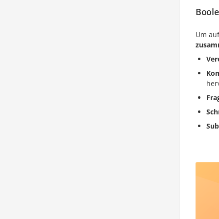
Boole
Um auf
zusam
Ver
Kom
her
Fra
Sch
Sub