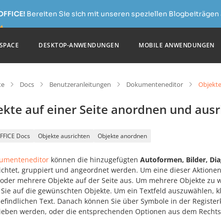
OFFICE!
Bereiten Sie sich mit unseren speziellen Blogbeiträgen 
SPACE
DESKTOP-ANWENDUNGEN
MOBILE ANWENDUNGEN
te
Docs
Benutzeranleitungen
Dokumenteneditor
Objekte
ekte auf einer Seite anordnen und ausr
FFICE Docs
Objekte ausrichten
Objekte anordnen
umenteneditor
können die hinzugefügten
Autoformen, Bilder, D
ichtet, gruppiert und angeordnet werden. Um eine dieser Aktionen
 oder mehrere Objekte auf der Seite aus. Um mehrere Objekte zu w
n Sie auf die gewünschten Objekte. Um ein Textfeld auszuwählen, 
befindlichen Text. Danach können Sie über Symbole in der Registe
ieben werden, oder die entsprechenden Optionen aus dem Rechts