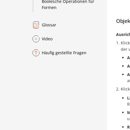
Boolesche Operationen für
Formen
Objek
Glossar
Ausric
Video
Klic
der 
Häufig gestellte Fragen
A
A
A
a
Klic
L
R
M
u
R