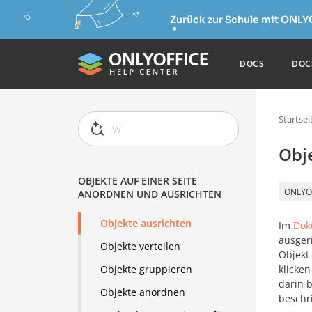
Zurück zur Schule mit ONLY
DOCS
DOC
Startsei
Obj
OBJEKTE AUF EINER SEITE
ONLYO
ANORDNEN UND AUSRICHTEN
Objekte ausrichten
Im
Dok
ausger
Objekte verteilen
Objekt
klicke
Objekte gruppieren
darin 
Objekte anordnen
beschr