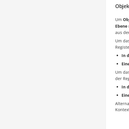
Objek
Um
Ob
Ebene 
aus der
Um das
Regist
In 
Ein
Um das/
der Re
In 
Ein
Altern
Kontex