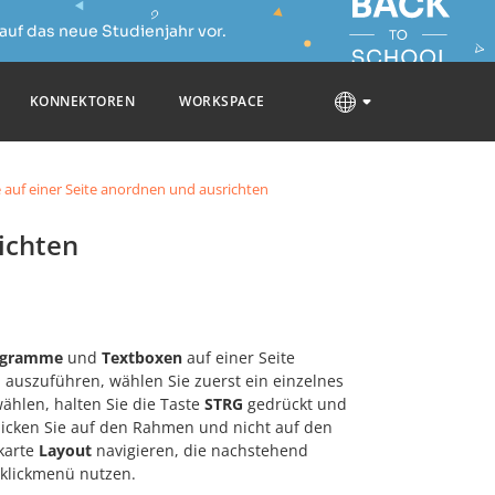
auf das neue Studienjahr vor.
KONNEKTOREN
WORKSPACE
 auf einer Seite anordnen und ausrichten
ichten
iagramme
und
Textboxen
auf einer Seite
 auszuführen, wählen Sie zuerst ein einzelnes
ählen, halten Sie die Taste
STRG
gedrückt und
klicken Sie auf den Rahmen und nicht auf den
rkarte
Layout
navigieren, die nachstehend
klickmenü nutzen.