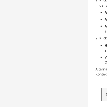
Klic
der 
A
A
A
a
Klic
H
a
V
O
Altern
Kontex