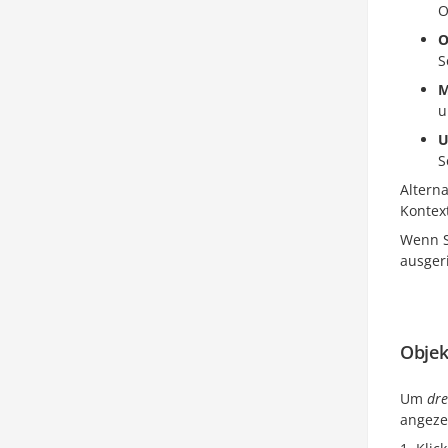
O
O
S
M
u
U
S
Altern
Kontex
Wenn S
ausger
Objek
Um
dre
angeze