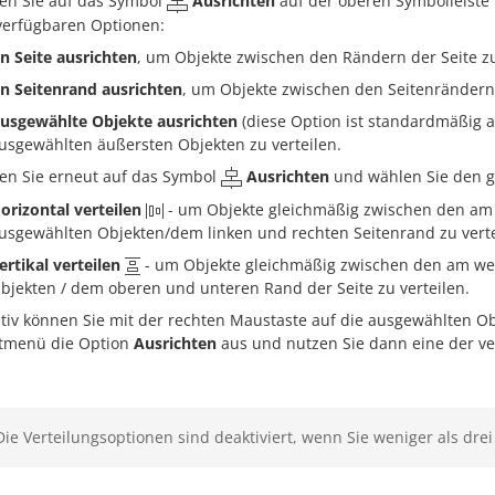
ken Sie auf das Symbol
Ausrichten
auf der oberen Symbolleiste 
verfügbaren Optionen:
n Seite ausrichten
, um Objekte zwischen den Rändern der Seite zu
n Seitenrand ausrichten
, um Objekte zwischen den Seitenrändern 
usgewählte Objekte ausrichten
(diese Option ist standardmäßig 
usgewählten äußersten Objekten zu verteilen.
ken Sie erneut auf das Symbol
Ausrichten
und wählen Sie den ge
orizontal verteilen
- um Objekte gleichmäßig zwischen den am w
usgewählten Objekten/dem linken und rechten Seitenrand zu verte
ertikal verteilen
- um Objekte gleichmäßig zwischen den am we
bjekten / dem oberen und unteren Rand der Seite zu verteilen.
ativ können Sie mit der rechten Maustaste auf die ausgewählten Ob
tmenü die Option
Ausrichten
aus und nutzen Sie dann eine der ve
Die Verteilungsoptionen sind deaktiviert, wenn Sie weniger als dre