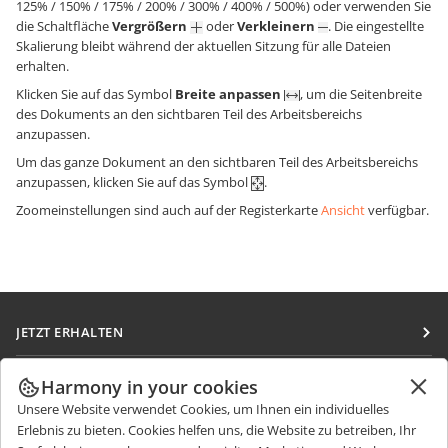
125% / 150% / 175% / 200% / 300% / 400% / 500%) oder verwenden Sie
die Schaltfläche
Vergrößern
oder
Verkleinern
. Die eingestellte
Skalierung bleibt während der aktuellen Sitzung für alle Dateien
erhalten.
Klicken Sie auf das Symbol
Breite anpassen
, um die Seitenbreite
des Dokuments an den sichtbaren Teil des Arbeitsbereichs
anzupassen.
Um das ganze Dokument an den sichtbaren Teil des Arbeitsbereichs
anzupassen, klicken Sie auf das Symbol
.
Zoomeinstellungen sind auch auf der Registerkarte
Ansicht
verfügbar.
JETZT ERHALTEN
Docs
ZUSAMMENARBEITEN
Harmony in your cookies
DocSpace
Unsere Website verwendet Cookies, um Ihnen ein individuelles
Für Mitwirkende
NACHRICHTEN ERHALTEN
Erlebnis zu bieten. Cookies helfen uns, die Website zu betreiben, Ihr
Workspace
Für Übersetzer