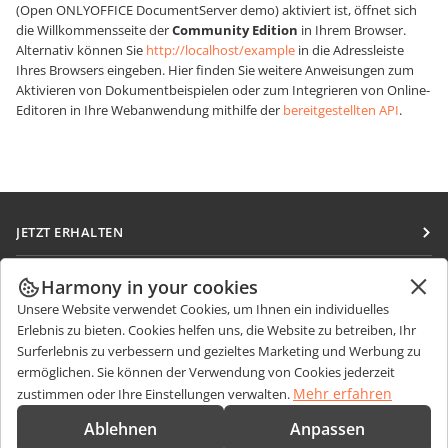
(Open ONLYOFFICE DocumentServer demo) aktiviert ist, öffnet sich
die Willkommensseite der
Community Edition
in Ihrem Browser.
Alternativ können Sie
http://localhost/example
in die Adressleiste
Ihres Browsers eingeben. Hier finden Sie weitere Anweisungen zum
Aktivieren von Dokumentbeispielen oder zum Integrieren von Online-
Editoren in Ihre Webanwendung mithilfe der
bereitgestellten API
.
JETZT ERHALTEN
Docs
ZUSAMMENARBEITEN
Harmony in your cookies
DocSpace
Unsere Website verwendet Cookies, um Ihnen ein individuelles
Für Mitwirkende
NACHRICHTEN ERHALTEN
Erlebnis zu bieten. Cookies helfen uns, die Website zu betreiben, Ihr
Workspace
Für Übersetzer
Surferlebnis zu verbessern und gezieltes Marketing und Werbung zu
Blog
Integrations-Apps
ermöglichen. Sie können der Verwendung von Cookies jederzeit
HILFE ERHALTEN
Für Influencer
Mehr erfahren
zustimmen oder Ihre Einstellungen verwalten.
Desktop-Apps
Forum
Stellenangebote
KONTAKT
Ablehnen
Anpassen
Mobile Apps
Schulungen