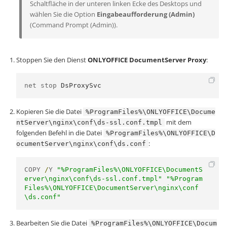
Schaltfläche in der unteren linken Ecke des Desktops und
wählen Sie die Option
Eingabeaufforderung (Admin)
(Command Prompt (Admin)).
Stoppen Sie den Dienst
ONLYOFFICE DocumentServer Proxy
:
net stop 
DsProxySvc
Kopieren Sie die Datei
%ProgramFiles%\ONLYOFFICE\Docume
mit dem
ntServer\nginx\conf\ds-ssl.conf.tmpl
folgenden Befehl in die Datei
%ProgramFiles%\ONLYOFFICE\D
:
ocumentServer\nginx\conf\ds.conf
COPY 
/
Y 
"%ProgramFiles%\ONLYOFFICE\DocumentS
erver\nginx\conf\ds-ssl.conf.tmpl"
"%Program
Files%\ONLYOFFICE\DocumentServer\nginx\conf
\ds.conf"
Bearbeiten Sie die Datei
%ProgramFiles%\ONLYOFFICE\Docum