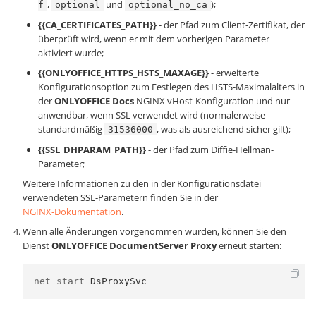
,
und
);
f
optional
optional_no_ca
{{CA_CERTIFICATES_PATH}}
- der Pfad zum Client-Zertifikat, der
überprüft wird, wenn er mit dem vorherigen Parameter
aktiviert wurde;
{{ONLYOFFICE_HTTPS_HSTS_MAXAGE}}
- erweiterte
Konfigurationsoption zum Festlegen des HSTS-Maximalalters in
der
ONLYOFFICE Docs
NGINX vHost-Konfiguration und nur
anwendbar, wenn SSL verwendet wird (normalerweise
standardmäßig
, was als ausreichend sicher gilt);
31536000
{{SSL_DHPARAM_PATH}}
- der Pfad zum Diffie-Hellman-
Parameter;
Weitere Informationen zu den in der Konfigurationsdatei
verwendeten SSL-Parametern finden Sie in der
NGINX-Dokumentation
.
Wenn alle Änderungen vorgenommen wurden, können Sie den
Dienst
ONLYOFFICE DocumentServer Proxy
erneut starten:
net start 
DsProxySvc