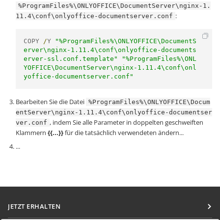
%ProgramFiles%\ONLYOFFICE\DocumentServer\nginx-1.
:
11.4\conf\onlyoffice-documentserver.conf
COPY 
/
Y 
"%ProgramFiles%\ONLYOFFICE\DocumentS
erver\nginx-1.11.4\conf\onlyoffice-documents
erver-ssl.conf.template"
"%ProgramFiles%\ONL
YOFFICE\DocumentServer\nginx-1.11.4\conf\onl
yoffice-documentserver.conf"
Bearbeiten Sie die Datei
%ProgramFiles%\ONLYOFFICE\Docum
entServer\nginx-1.11.4\conf\onlyoffice-documentser
, indem Sie alle Parameter in doppelten geschweiften
ver.conf
Klammern
{{...}}
für die tatsächlich verwendeten ändern...
...
JETZT ERHALTEN