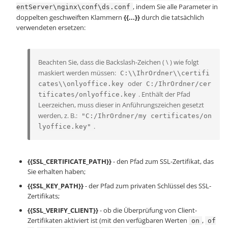
, indem Sie alle Parameter in
entServer\nginx\conf\ds.conf
doppelten geschweiften Klammern
{{...}}
durch die tatsächlich
verwendeten ersetzen:
Beachten Sie, dass die Backslash-Zeichen ( \ ) wie folgt
maskiert werden müssen:
C:\\IhrOrdner\\certifi
oder
cates\\onlyoffice.key
C:/IhrOrdner/cer
. Enthält der Pfad
tificates/onlyoffice.key
Leerzeichen, muss dieser in Anführungszeichen gesetzt
werden, z. B.:
"C:/IhrOrdner/my certificates/on
.
lyoffice.key"
{{SSL_CERTIFICATE_PATH}}
- den Pfad zum SSL-Zertifikat, das
Sie erhalten haben;
{{SSL_KEY_PATH}}
- der Pfad zum privaten Schlüssel des SSL-
Zertifikats;
{{SSL_VERIFY_CLIENT}}
- ob die Überprüfung von Client-
Zertifikaten aktiviert ist (mit den verfügbaren Werten
,
on
of