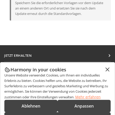
Speichern Sie die erforderlichen Vorlagen vor dem Update
an einem anderen Ort und ersetzen Sie sie nach dem
Update erneut durch die Standardvorlagen.
JETZT ERHALTEN
Docs
ZUSAMMENARBEITEN
Harmony in your cookies
DocSpace
Unsere Website verwendet Cookies, um Ihnen ein individuelles
Für Mitwirkende
NACHRICHTEN ERHALTEN
Erlebnis zu bieten. Cookies helfen uns, die Website zu betreiben, Ihr
Workspace
Für Übersetzer
Surferlebnis zu verbessern und gezieltes Marketing und Werbung zu
Blog
Integrations-Apps
ermöglichen. Sie können der Verwendung von Cookies jederzeit
HILFE ERHALTEN
Für Influencer
Mehr erfahren
zustimmen oder Ihre Einstellungen verwalten.
Desktop-Apps
Forum
Stellenangebote
KONTAKT
Ablehnen
Anpassen
Mobile Apps
Schulungen
Fragen zum Kauf
sales@onlyoffice.com