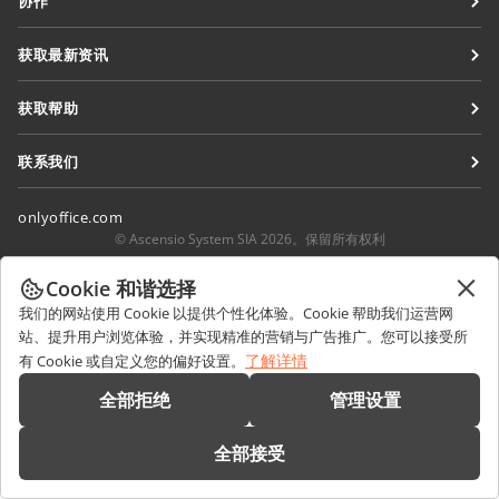
协作
协作空间
针对贡献者
获取最新资讯
工作区
针对翻译人员
博客
连接器
获取帮助
针对博主
桌面应用程序
论坛
职位空缺
联系我们
移动应用程序
培训课程
销售相关问题
sales@onlyoffice.com
onlyoffice.com
网络研讨会
合作伙伴咨询
partners@onlyoffice.com
© Ascensio System SIA 2026。保留所有权利
白皮书
媒体咨询
press@onlyoffice.com
Cookie 和谐选择
支持联系表单
请求回电
我们的网站使用 Cookie 以提供个性化体验。Cookie 帮助我们运营网
预约演示
站、提升用户浏览体验，并实现精准的营销与广告推广。您可以接受所
了解详情
有 Cookie 或自定义您的偏好设置。
全部拒绝
管理设置
全部接受