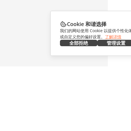
Cookie 和谐选择
我们的网站使用 Cookie 以提供个性
或自定义您的偏好设置。
了解详情
全部拒绝
管理设置
在本地部署
协作
文档
针对贡献
协作空间
针对翻译
工作区
针对博主
连接器
职位空缺
桌面应用程序
获取最新
移动应用程序
博客