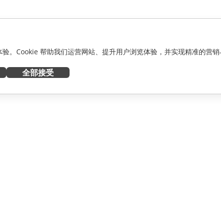
化体验。Cookie 帮助我们运营网站、提升用户浏览体验，并实现精准的营销
全部接受
获取帮助
者
论坛
人员
培训课程
网络研讨会
白皮书
资讯
支持联系表单
预约演示