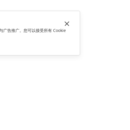
与广告推广。您可以接受所有 Cookie
联系我们
销售相关问题
sales@onlyoffice.com
合作伙伴咨询
partners@onlyoffice.com
媒体咨询
press@onlyoffice.com
请求回电