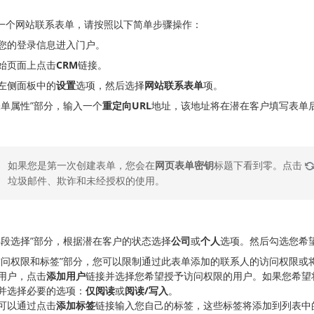
一个网站联系表单，请按照以下简单步骤操作：
您的登录信息进入门户。
始页面上点击
CRM
链接。
左侧面板中的
设置
选项，然后选择
网站联系表单
项。
表单属性”部分，输入一个
重定向URL
地址，该地址将在潜在客户填写表单
如果您是第一次创建表单，您会在
网页表单密钥
标题下看到零。点击
垃圾邮件、欺诈和未经授权的使用。
字段选择”部分，根据潜在客户的状态选择
公司
或
个人
选项。然后勾选您希
访问权限和标签”部分，您可以限制通过此表单添加的联系人的访问权限或
用户，点击
添加用户
链接并选择您希望授予访问权限的用户。如果您希望
并选择必要的选项：
仅阅读
或
阅读/写入
。
可以通过点击
添加标签
链接输入您自己的标签，这些标签将添加到列表中