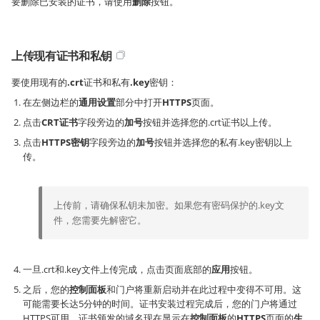
要删除已安装的证书，请使用
删除
按钮。
上传现有证书和私钥
要使用现有的
.crt
证书和私有
.key
密钥：
在左侧边栏的
通用设置
部分中打开
HTTPS
页面。
点击
CRT证书
字段旁边的
加号
按钮并选择您的.crt证书以上传。
点击
HTTPS密钥
字段旁边的
加号
按钮并选择您的私有.key密钥以上
传。
上传前，请确保私钥未加密。如果您有密码保护的.key文
件，您需要先解密它。
一旦.crt和.key文件上传完成，点击页面底部的
应用
按钮。
之后，您的
控制面板
和门户将重新启动并在此过程中变得不可用。这
可能需要长达5分钟的时间。证书安装过程完成后，您的门户将通过
HTTPS可用。证书颁发的域名现在显示在
控制面板
的
HTTPS
页面的
生