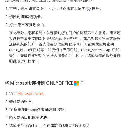
如果您决定连接 Microsoft，请按照以下简单步骤操作
首先，进入
设置
部分。为此，请点击右上角的
图标。
切换到
集成
选项卡。
打开
第三方服务
页面。
在此部分，您将看到可以连接到您的门户的所有第三方服务。建立连
接过程中最重要的部分是找到应用程序密钥。如果您想将第三方服务
连接到您的门户，首先需要获取应用程序 ID（可能称为应用密钥、
client_id、api 密钥等）和密钥（应用密钥、client_secret、api 密钥
等）。获取连接密钥的方法因服务而异。因此，选择所需的服务并按
照说明进行操作：
将 Microsoft 连接到 ONLYOFFICE
访问
Microsoft Azure
。
登录您的账户。
在
应用注册
页面点击
新注册
按钮。
输入您的应用程序
名称
。
选择平台（Web），并在
重定向 URL
字段中输入