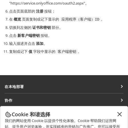
"https://service.onlyoffice.com/oauth2.aspx"。
点击页面底部的
注册
按钮；
在
概览
页面复制或记下显示的
。
应用程序（客户端）ID
切换到左侧的
证书和密钥
部分。
点击
新客户端密钥
按钮。
输入描述并点击
添加
。
复制或记下
值
字段中显示的
。
客户端密钥
在本地部署
文档
协作
协作空间
针对贡献者
Cookie 和谐选择
获取最新资讯
工作区
针对翻译人员
我们的网站使用 Cookie 以提供个性化体验。Cookie 帮助我们运营网
博客
连接器
站、提升用户浏览体验，并实现精准的营销与广告推广。您可以接受所
获取帮助