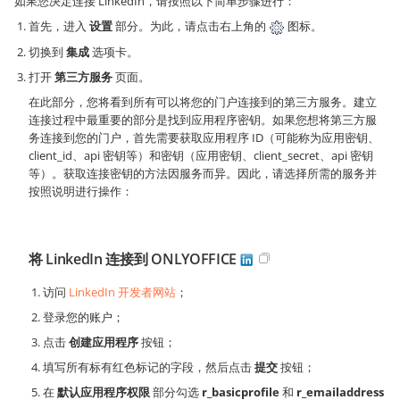
如果您决定连接 LinkedIn，请按照以下简单步骤进行：
首先，进入
设置
部分。为此，请点击右上角的
图标。
切换到
集成
选项卡。
打开
第三方服务
页面。
在此部分，您将看到所有可以将您的门户连接到的第三方服务。建立
连接过程中最重要的部分是找到应用程序密钥。如果您想将第三方服
务连接到您的门户，首先需要获取应用程序 ID（可能称为应用密钥、
client_id、api 密钥等）和密钥（应用密钥、client_secret、api 密钥
等）。获取连接密钥的方法因服务而异。因此，请选择所需的服务并
按照说明进行操作：
将 LinkedIn 连接到 ONLYOFFICE
访问
LinkedIn 开发者网站
；
登录您的账户；
点击
创建应用程序
按钮；
填写所有标有红色标记的字段，然后点击
提交
按钮；
在
默认应用程序权限
部分勾选
r_basicprofile
和
r_emailaddress