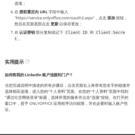
选项；
在
授权重定向 URL
字段中输入
"https://service.onlyoffice.com/oauth2.aspx"，点击
添加
按钮，
然后在页面底部点击
更新
以保存更改；
在
认证密钥
部分复制或记下
和
Client ID
Client Secre
。
t
实用提示
如何将我的
LinkedIn
账户连接到门户？
当您完成说明中描述的所有步骤后，点击页面右上角带有您名字的链接并
选择相应选项，进入您的“个人资料”页面。在您的“个人资料”页面中找到
“通过社交网络登录”标题，选择所需的服务并点击“连接”按钮。在打开的
窗口中，授予 ONLYOFFICE 应用程序访问权限，并在必要时输入账户凭
证。