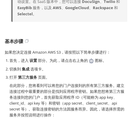
动设置。在 SaaS 版本中，您可以连接
DocuSign
、
Twilio
和
EasyBib
服务，以及
AWS
、
GoogleCloud
、
Rackspace
和
Selectel
。
基本步骤
如果您决定连接 Amazon AWS S3，请按照以下简单步骤进行：
首先，进入
设置
部分。为此，请点击右上角的
图标。
切换到
集成
选项卡。
打开
第三方服务
页面。
在此部分，您将看到可以将您的门户连接到的所有第三方服务。建立
连接过程中最重要的部分是找到应用程序密钥。如果您想将第三方服
务连接到您的门户，首先获取应用程序 ID（可能称为 app key、
client_id、api key 等）和密钥（app secret、client_secret、api
secret 等）。获取连接密钥的方法因服务而异。因此，请选择所需的
服务并按照说明进行操作：