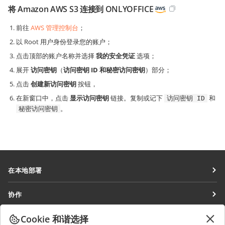
将 Amazon AWS S3 连接到 ONLYOFFICE
前往
AWS 管理控制台
；
以 Root 用户身份登录您的账户；
点击顶部的账户名称并选择
我的安全凭证
选项；
展开
访问密钥
（
访问密钥 ID 和秘密访问密钥
）部分；
点击
创建新访问密钥
按钮，
在新窗口中，点击
显示访问密钥
链接。复制或记下
和
访问密钥 ID
。
秘密访问密钥
在本地部署
文档
协作
协作空间
针对贡献者
Cookie 和谐选择
获取最新资讯
工作区