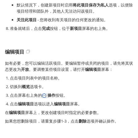
默认情况下，创建新项目时启用
将此项目保存为私人
选项，以便除
项目经理和团队外，其他人无法访问该项目。
关注此项目
- 您将收到有关项目的任何更改的通知。
准备就绪后，点击
完成
按钮，位于
新项目
屏幕的右上角。
编辑项目
如有必要，您可以编辑活跃项目。要编辑暂停或关闭的项目，请先将其状
态更改为
开放
。要调整某些项目设置，请打开
编辑项目
屏幕：
点击项目列表中的项目名称。
切换到
概览
选项卡。
点击屏幕右上角的
操作
按钮。
点击
编辑项目
选项以进入
编辑项目
屏幕。
在
编辑项目
屏幕上，更改创建项目时指定的必要参数。
如果您想删除项目，请重复步骤1-3，点击
删除
选项并确认操作。