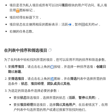
项目是否为私人项目或所有可以访问
项目
模块的用户可访问。私人项
目用
图标标记，
项目经理在标题下方，
项目状态在左侧用相应的图标表示：活跃
，暂停
或关闭
，
右侧的任务总数。
在列表中排序和筛选项目
为了在列表中轻松找到所需的项目，您可以应用不同的排序和筛选参数。
要
排序项目
，请点击右上角的
按钮，并选择一种排序选项：
创建日
期
或
标题
。
要
筛选项目
，请点击右上角的
图标，并在
筛选
列表中选择所需的筛
选条件：
状态
、
项目经理
、
团队成员
或
其他
。
为选定的筛选条件选择必要的参数：
要按
状态
筛选项目，选择所需的状态（
活跃
、
暂停
或
关闭
）。
要按
项目经理
筛选项目，选择
我
或
其他用户
。在后者情况下，在用
户列表中勾选所需的用户或通过搜索字段找到他们。