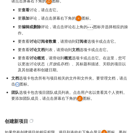
请点击屏幕右下角的
图标。
要
查看
讨论，请点击它。
要
添加
评论，请点击屏幕右下角的
图标。
要
编辑或删除
评论，请点击评论右上角的
图标并选择相应的操
作。
要查看
讨论订阅者数量
，请滑动到
订阅者
选项卡或点击它。
要查看
讨论文档
列表，请滑动到
文档
选项卡或点击它。
要查看
讨论概览
，请滑动到
概览
选项卡或点击它。在这里，您可
以更改讨论状态（
开放
或
存档
）、其标题和描述、关联的项目以
及其创建者和创建日期。
文档
选项卡包含所有与项目相关的文件和文件夹。要管理文档，请点
击
图标。
团队
选项卡包含项目团队成员列表。点击用户名以查看其个人资料。
要添加团队成员，请点击屏幕右下角的
图标。
创建新项目
如果您有创建项目的相应权限，项目列表的右下角会显示
图标。要创