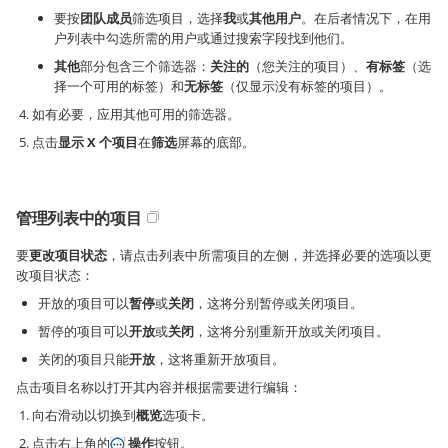
要按
团队成员
筛选项目，选择
我
或
其他用户
。在后者情况下，在用
户列表中勾选所需的用户或通过搜索字段找到他们。
其他
部分包含三个筛选器：
关注的
（您关注的项目）、
有标签
（选
择一个可用的标签）和
无标签
（仅显示没有标签的项目）。
如有必要，应用其他可用的筛选器。
点击
显示 X 个项目
在
筛选
屏幕的底部。
管理列表中的项目
要
更改项目状态
，请点击列表中所需项目的左侧，并选择必要的选项以更
改项目状态：
开放的项目可以
暂停
或
关闭
，这将分别暂停或关闭项目。
暂停的项目可以
开放
或
关闭
，这将分别重新开放或关闭项目。
关闭的项目只能
开放
，这将重新开放项目。
点击项目名称以打开其内容并根据需要进行编辑：
向右滑动以切换到
概览
选项卡。
点击右上角的
操作
按钮。