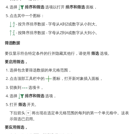
选择
排序和筛选
选项以打开
排序和筛选
面板，
点击其中一个图标：
- 按升序排序数据 - 字母从A到Z或数字从小到大。
- 按降序排序数据 - 字母从Z到A或数字从大到小。
筛选数据
要仅显示符合特定条件的行并隐藏其他行，请使用
筛选
选项。
要启用筛选，
选择包含要筛选数据的单元格范围，
点击顶部工具栏中的
图标，打开新对象插入面板，
切换到
选项卡，
选择
排序和筛选
选项，
打开
筛选
开关。
下拉箭头
将出现在选定单元格范围的每列的第一个单元格中。这表
示筛选已启用。
要应用筛选，