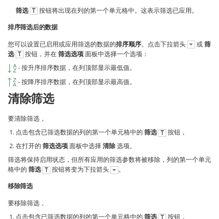
筛选
按钮将出现在列的第一个单元格中。这表示筛选已应用。
排序筛选后的数据
您可以设置已启用或应用筛选的数据的
排序顺序
。点击下拉箭头
或
筛
选
按钮，并在
筛选选项
面板中选择一个选项：
- 按升序排序数据，在列顶部显示最低值。
- 按降序排序数据，在列顶部显示最高值。
清除筛选
要清除筛选，
点击包含已筛选数据的列的第一个单元格中的
筛选
按钮，
在打开的
筛选选项
面板中选择
清除
选项。
筛选将保持启用状态，但所有应用的筛选参数将被移除，列的第一个单元
格中的
筛选
按钮将变为下拉箭头
。
移除筛选
要移除筛选，
点击包含已筛选数据的列的第一个单元格中的
筛选
按钮，