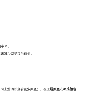
他字体。
标来减少或增加当前值。
（向上滑动以查看更多颜色）。在
主题颜色
或
标准颜色