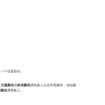
上一个设置部分。
在
主题颜色
或
标准颜色
调色板上点击所需颜色，或创建
准颜色
调色板上。