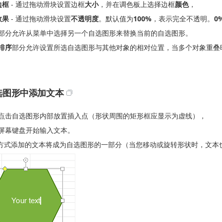
边框
- 通过拖动滑块设置边框
大小
，并在调色板上选择边框
颜色
，
效果
- 通过拖动滑块设置
不透明度
。默认值为
100%
，表示完全不透明。
0
部分允许从菜单中选择另一个自选图形来替换当前的自选图形。
排序
部分允许设置所选自选图形与其他对象的相对位置，当多个对象重叠
选图形中添加文本
点击自选图形内部放置插入点（形状周围的矩形框应显示为虚线），
屏幕键盘开始输入文本。
方式添加的文本将成为自选图形的一部分（当您移动或旋转形状时，文本