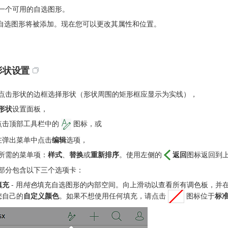
一个可用的自选图形。
自选图形将被添加。现在您可以更改其属性和位置。
形状设置
点击形状的边框选择形状（形状周围的矩形框应显示为实线），
形状
设置面板，
点击顶部工具栏中的
图标，或
在弹出菜单中点击
编辑
选项，
所需的菜单项：
样式
、
替换
或
重新排序
。使用左侧的
返回
图标返回到
部分包含以下三个选项卡：
填充
- 用
纯色
填充自选图形的内部空间。向上滑动以查看所有调色板，并
您自己的
自定义颜色
。如果不想使用任何填充，请点击
图标位于
标