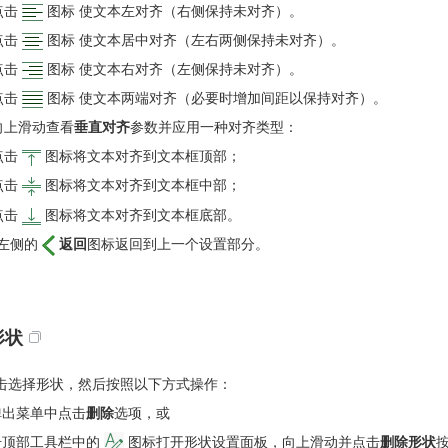
点击
图标 使文本左对齐（右侧保持未对齐）。
点击
图标 使文本居中对齐（左右两侧保持未对齐）。
点击
图标 使文本右对齐（左侧保持未对齐）。
点击
图标 使文本两端对齐（必要时增加间距以保持对齐）。
向上滑动查看
垂直对齐
参数并应用一种对齐类型：
点击
图标将文本对齐到文本框顶部；
点击
图标将文本对齐到文本框中部；
点击
图标将文本对齐到文本框底部。
左侧的
返回
图标返回到上一个设置部分。
形状
击选择形状，然后按照以下方式操作：
弹出菜单中点击
删除
选项，或
击顶部工具栏中的
图标打开形状设置面板，向上滑动并点击
删除形状