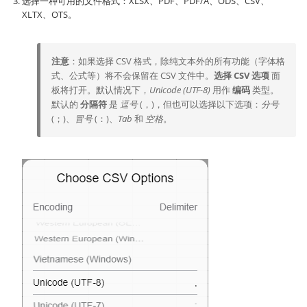
选择一种可用的文件格式：XLSX、PDF、PDF/A、ODS、CSV、
XLTX、OTS。
注意
：如果选择 CSV 格式，除纯文本外的所有功能（字体格
式、公式等）将不会保留在 CSV 文件中。
选择 CSV 选项
面
板将打开。默认情况下，
Unicode (UTF-8)
用作
编码
类型。
默认的
分隔符
是
逗号
(，)，但也可以选择以下选项：
分号
(；)、
冒号
(：)、
Tab
和
空格
。