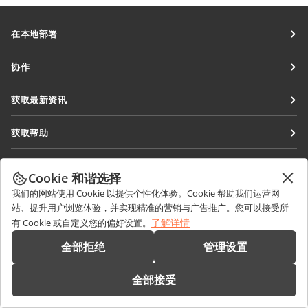
在本地部署
文档
协作
协作空间
针对贡献者
获取最新资讯
工作区
针对翻译人员
博客
连接器
获取帮助
针对博主
桌面应用程序
论坛
职位空缺
联系我们
移动应用程序
Cookie 和谐选择
培训课程
销售相关问题
sales@onlyoffice.com
我们的网站使用 Cookie 以提供个性化体验。Cookie 帮助我们运营网
onlyoffice.com
网络研讨会
站、提升用户浏览体验，并实现精准的营销与广告推广。您可以接受所
合作伙伴咨询
partners@onlyoffice.com
© Ascensio System SIA 2026。保留所有权利
了解详情
有 Cookie 或自定义您的偏好设置。
白皮书
媒体咨询
press@onlyoffice.com
全部拒绝
管理设置
支持联系表单
请求回电
预约演示
全部接受