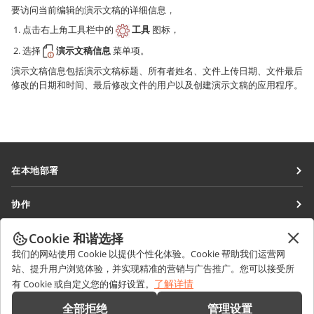
要访问当前编辑的演示文稿的详细信息，
点击右上角工具栏中的
工具
图标，
选择
演示文稿信息
菜单项。
演示文稿信息包括演示文稿标题、所有者姓名、文件上传日期、文件最后
修改的日期和时间、最后修改文件的用户以及创建演示文稿的应用程序。
在本地部署
文档
协作
协作空间
针对贡献者
Cookie 和谐选择
获取最新资讯
工作区
针对翻译人员
我们的网站使用 Cookie 以提供个性化体验。Cookie 帮助我们运营网
博客
连接器
站、提升用户浏览体验，并实现精准的营销与广告推广。您可以接受所
获取帮助
针对博主
了解详情
有 Cookie 或自定义您的偏好设置。
桌面应用程序
论坛
职位空缺
联系我们
全部拒绝
管理设置
移动应用程序