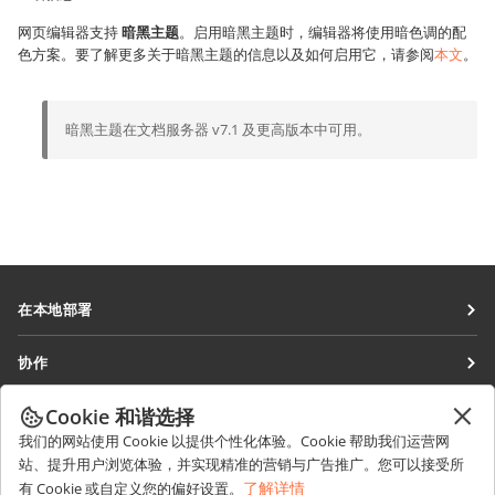
网页编辑器支持
暗黑主题
。启用暗黑主题时，编辑器将使用暗色调的配
色方案。要了解更多关于暗黑主题的信息以及如何启用它，请参阅
本文
。
暗黑主题在文档服务器 v7.1 及更高版本中可用。
在本地部署
文档
协作
协作空间
针对贡献者
Cookie 和谐选择
获取最新资讯
工作区
针对翻译人员
我们的网站使用 Cookie 以提供个性化体验。Cookie 帮助我们运营网
博客
连接器
站、提升用户浏览体验，并实现精准的营销与广告推广。您可以接受所
获取帮助
针对博主
了解详情
有 Cookie 或自定义您的偏好设置。