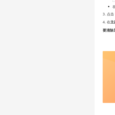
点击
在
主
要清除