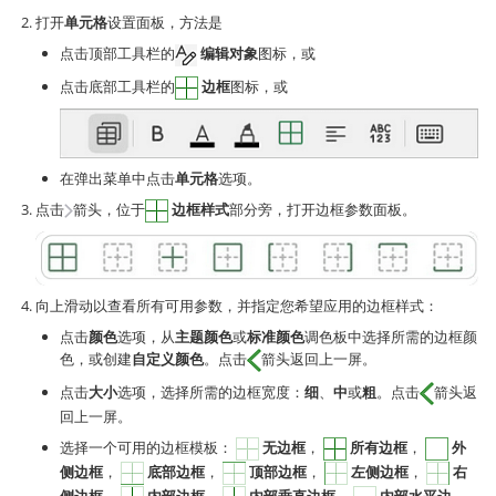
打开
单元格
设置面板，方法是
点击顶部工具栏的
编辑对象
图标，或
点击底部工具栏的
边框
图标，或
在弹出菜单中点击
单元格
选项。
点击
箭头，位于
边框样式
部分旁，打开边框参数面板。
向上滑动以查看所有可用参数，并指定您希望应用的边框样式：
点击
颜色
选项，从
主题颜色
或
标准颜色
调色板中选择所需的边框颜
色，或创建
自定义颜色
。点击
箭头返回上一屏。
点击
大小
选项，选择所需的边框宽度：
细
、
中
或
粗
。点击
箭头返
回上一屏。
选择一个可用的边框模板：
无边框
，
所有边框
，
外
侧边框
，
底部边框
，
顶部边框
，
左侧边框
，
右
侧边框
，
内部边框
，
内部垂直边框
，
内部水平边