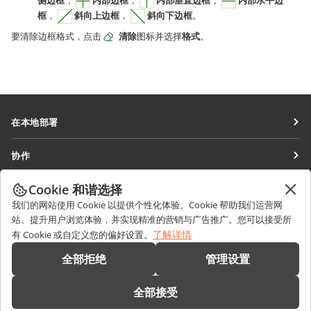
框
，
斜向上边框
，
斜向下边框
。
要清除边框格式，点击
清除
图标并选择
格式
。
在本地部署
文档
协作
协作空间
针对贡献者
Cookie 和谐选择
获取最新资讯
工作区
针对翻译人员
我们的网站使用 Cookie 以提供个性化体验。Cookie 帮助我们运营网
博客
连接器
站、提升用户浏览体验，并实现精准的营销与广告推广。您可以接受所
获取帮助
针对博主
了解详情
有 Cookie 或自定义您的偏好设置。
桌面应用程序
论坛
职位空缺
联系我们
全部拒绝
管理设置
移动应用程序
培训课程
销售相关问题
sales@onlyoffice.com
onlyoffice.com
全部接受
网络研讨会
合作伙伴咨询
partners@onlyoffice.com
© Ascensio System SIA 2026。保留所有权利