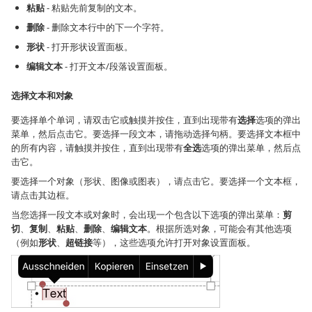
粘贴
- 粘贴先前复制的文本。
删除
- 删除文本行中的下一个字符。
形状
- 打开形状设置面板。
编辑文本
- 打开文本/段落设置面板。
选择文本和对象
要选择单个单词，请双击它或触摸并按住，直到出现带有
选择
选项的弹出
菜单，然后点击它。要选择一段文本，请拖动选择句柄。要选择文本框中
的所有内容，请触摸并按住，直到出现带有
全选
选项的弹出菜单，然后点
击它。
要选择一个对象（形状、图像或图表），请点击它。要选择一个文本框，
请点击其边框。
当您选择一段文本或对象时，会出现一个包含以下选项的弹出菜单：
剪
切
、
复制
、
粘贴
、
删除
、
编辑文本
。根据所选对象，可能会有其他选项
（例如
形状
、
超链接
等），这些选项允许打开对象设置面板。