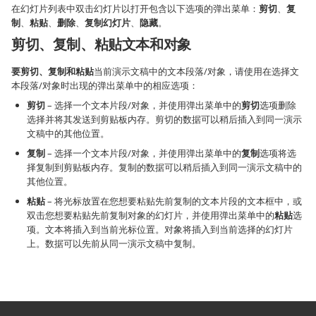
在幻灯片列表中双击幻灯片以打开包含以下选项的弹出菜单：
剪切
、
复
制
、
粘贴
、
删除
、
复制幻灯片
、
隐藏
。
剪切、复制、粘贴文本和对象
要剪切、复制和粘贴
当前演示文稿中的文本段落/对象，请使用在选择文
本段落/对象时出现的弹出菜单中的相应选项：
剪切
– 选择一个文本片段/对象，并使用弹出菜单中的
剪切
选项删除
选择并将其发送到剪贴板内存。剪切的数据可以稍后插入到同一演示
文稿中的其他位置。
复制
– 选择一个文本片段/对象，并使用弹出菜单中的
复制
选项将选
择复制到剪贴板内存。复制的数据可以稍后插入到同一演示文稿中的
其他位置。
粘贴
– 将光标放置在您想要粘贴先前复制的文本片段的文本框中，或
双击您想要粘贴先前复制对象的幻灯片，并使用弹出菜单中的
粘贴
选
项。文本将插入到当前光标位置。对象将插入到当前选择的幻灯片
上。数据可以先前从同一演示文稿中复制。