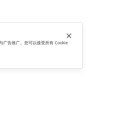
与广告推广。您可以接受所有 Cookie
联系我们
销售相关问题
sales@onlyoffice.com
合作伙伴咨询
partners@onlyoffice.com
媒体咨询
press@onlyoffice.com
请求回电