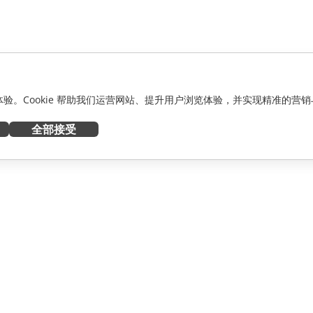
化体验。Cookie 帮助我们运营网站、提升用户浏览体验，并实现精准的营销
全部接受
获取帮助
者
论坛
人员
培训课程
网络研讨会
白皮书