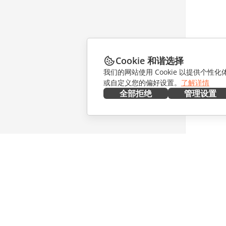
Cookie 和谐选择
我们的网站使用 Cookie 以提供个性
或自定义您的偏好设置。
了解详情
全部拒绝
管理设置
在本地部署
协作
文档
针对贡献
协作空间
针对翻译
工作区
针对博主
连接器
职位空缺