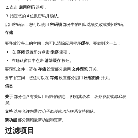
点击
启用密码
选项，
指定您的 4 位数密码并确认。
启用密码后，您可以使用
密码锁
部分中的相应选项更改或关闭密码。
存储
要释放设备上的空间，您可以清除应用程序
缓存
。要做到这一点：
在
存储
设置部分点击
缓存
选项，
在确认窗口中点击
清除缓存
按钮。
要预览文件，请在
存储
设置部分启用
文件预览
开关。
要节省空间，您还可以在
存储
设置部分启用
压缩图像
开关。
信息
关于
部分包含有关应用程序的信息，例如其
版本
、
服务条款
或
隐私政
策
。
支持
选项允许您通过
电子邮件
或
论坛
联系支持团队。
新功能
部分回顾最新功能和更新。
过滤项目