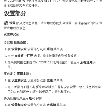
夹，从连接的云存储移动或复制文件和文件夹到其他应用程序部分，并重
命名或删除文件和文件夹。
设置部分
设置
部分允许您调整一些应用程序的安全设置，管理存储空间以及查
看应用程序信息。
设置和安全
要启用
推送通知
：
在
设置和安全
设置部分点击
通知
菜单项，
点击
在设置中打开
选项。您将被重定向到设备设置，
如果您想接收来自 ONLYOFFICE 门户的通知，请启用
所有通知
开
关。
要自定义
应用主题
：
在
设置和安全
设置部分点击
主题
菜单项，
点击所需的主题：
与系统相同
以便主题与设备设置一致；
浅色
以便应
用为白色和蓝色；
深色
以便应用为黑色和蓝色。
要为应用程序启用
密码
保护：
在
设置和安全
设置部分点击
密码锁
菜单项，