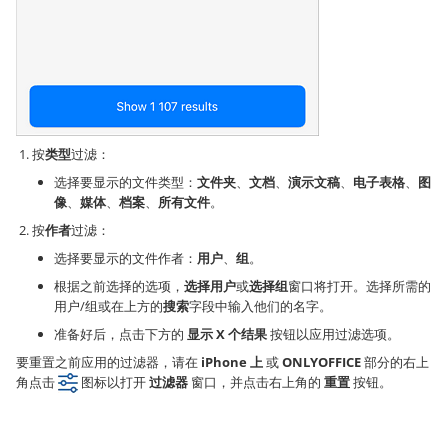
按
类型
过滤：
选择要显示的文件类型：
文件夹
、
文档
、
演示文稿
、
电子表格
、
图
像
、
媒体
、
档案
、
所有文件
。
按
作者
过滤：
选择要显示的文件作者：
用户
、
组
。
根据之前选择的选项，
选择用户
或
选择组
窗口将打开。选择所需的
用户/组或在上方的
搜索
字段中输入他们的名字。
准备好后，点击下方的
显示 X 个结果
按钮以应用过滤选项。
要重置之前应用的过滤器，请在
iPhone 上
或
ONLYOFFICE
部分的右上
角点击
图标以打开
过滤器
窗口，并点击右上角的
重置
按钮。