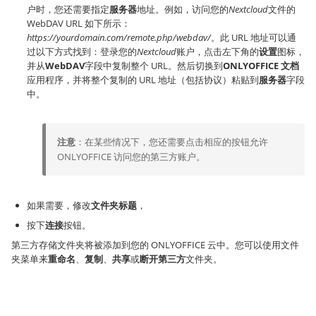
户时，您还需要指定
服务器
地址。例如，访问您的
Nextcloud
文件的
WebDAV URL 如下所示：
https://yourdomain.com/remote.php/webdav/
。此 URL 地址可以通
过以下方式找到：登录您的
Nextcloud
账户，点击左下角的
设置
图标，
并从
WebDAV
字段中复制整个 URL。然后切换到
ONLYOFFICE 文档
应用程序，并将整个复制的 URL 地址（包括协议）粘贴到
服务器
字段
中。
注意
：在某些情况下，您还需要点击相应的按钮允许
ONLYOFFICE 访问您的第三方账户。
如果需要，修改
文件夹标题
，
按下
连接
按钮。
第三方存储文件夹将被添加到您的 ONLYOFFICE 云中。您可以使用文件
夹菜单来
重命名
、
复制
、
共享
或
断开第三方
文件夹。