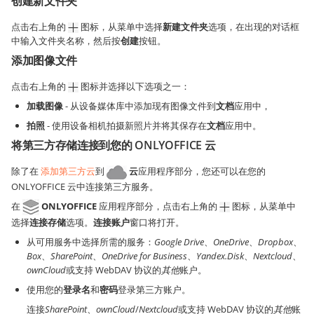
创建新文件夹
点击右上角的
图标，从菜单中选择
新建文件夹
选项，在出现的对话框
中输入文件夹名称，然后按
创建
按钮。
添加图像文件
点击右上角的
图标并选择以下选项之一：
加载图像
- 从设备媒体库中添加现有图像文件到
文档
应用中，
拍照
- 使用设备相机拍摄新照片并将其保存在
文档
应用中。
将第三方存储连接到您的 ONLYOFFICE 云
除了在
添加第三方云
到
云
应用程序部分，您还可以在您的
ONLYOFFICE 云中连接第三方服务。
在
ONLYOFFICE
应用程序部分，点击右上角的
图标，从菜单中
选择
连接存储
选项。
连接账户
窗口将打开。
从可用服务中选择所需的服务：
Google Drive
、
OneDrive
、
Dropbox
、
Box
、
SharePoint
、
OneDrive for Business
、
Yandex.Disk
、
Nextcloud
、
ownCloud
或支持 WebDAV 协议的
其他
账户。
使用您的
登录名
和
密码
登录第三方账户。
连接
SharePoint
、
ownCloud
/
Nextcloud
或支持 WebDAV 协议的
其他
账