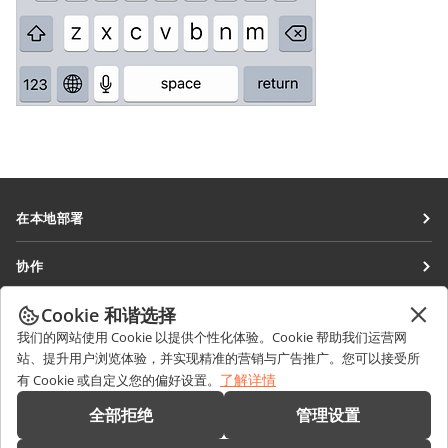
在本地部署
文档
协作
协作空间
针对贡献者
Cookie 和谐选择
获取最新资讯
工作区
针对翻译人员
我们的网站使用 Cookie 以提供个性化体验。Cookie 帮助我们运营网
博客
连接器
站、提升用户浏览体验，并实现精准的营销与广告推广。您可以接受所
获取帮助
针对博主
了解详情
有 Cookie 或自定义您的偏好设置。
桌面应用程序
论坛
职位空缺
联系我们
全部拒绝
管理设置
移动应用程序
培训课程
销售相关问题
sales@onlyoffice.com