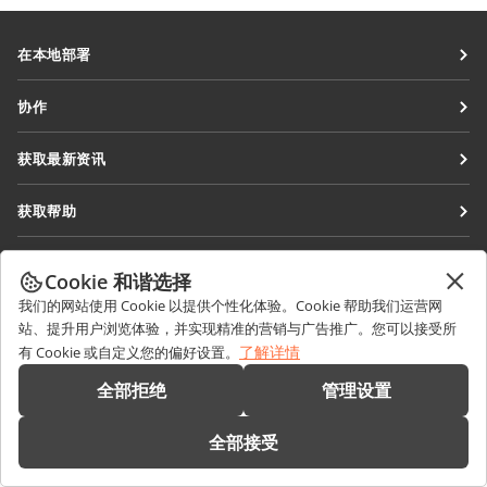
在本地部署
文档
协作
协作空间
针对贡献者
获取最新资讯
工作区
针对翻译人员
博客
连接器
获取帮助
针对博主
桌面应用程序
论坛
职位空缺
联系我们
移动应用程序
Cookie 和谐选择
培训课程
销售相关问题
sales@onlyoffice.com
我们的网站使用 Cookie 以提供个性化体验。Cookie 帮助我们运营网
onlyoffice.com
网络研讨会
站、提升用户浏览体验，并实现精准的营销与广告推广。您可以接受所
合作伙伴咨询
partners@onlyoffice.com
© Ascensio System SIA 2026。保留所有权利
了解详情
有 Cookie 或自定义您的偏好设置。
白皮书
媒体咨询
press@onlyoffice.com
全部拒绝
管理设置
支持联系表单
请求回电
预约演示
全部接受