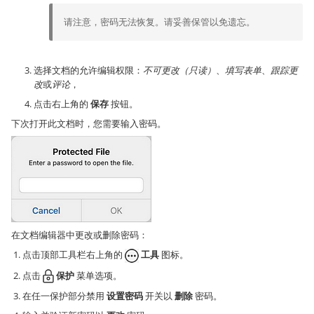
请注意，密码无法恢复。请妥善保管以免遗忘。
选择文档的允许编辑权限：
不可更改（只读）
、
填写表单
、
跟踪更
改
或
评论
，
点击右上角的
保存
按钮。
下次打开此文档时，您需要输入密码。
在文档编辑器中更改或删除密码：
点击顶部工具栏右上角的
工具
图标。
点击
保护
菜单选项。
在任一保护部分禁用
设置密码
开关以
删除
密码。