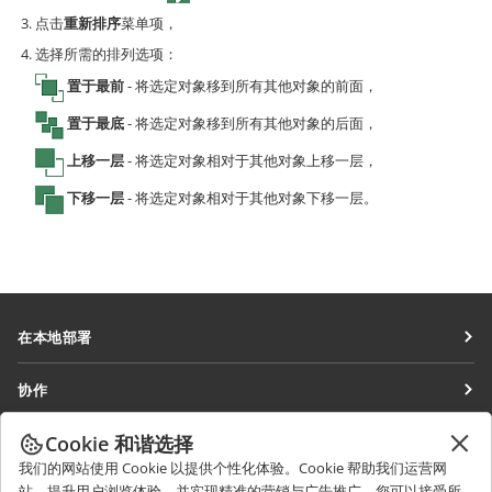
点击
重新排序
菜单项，
选择所需的排列选项：
置于最前
- 将选定对象移到所有其他对象的前面，
置于最底
- 将选定对象移到所有其他对象的后面，
上移一层
- 将选定对象相对于其他对象上移一层，
下移一层
- 将选定对象相对于其他对象下移一层。
在本地部署
文档
协作
协作空间
针对贡献者
Cookie 和谐选择
获取最新资讯
工作区
针对翻译人员
我们的网站使用 Cookie 以提供个性化体验。Cookie 帮助我们运营网
博客
连接器
站、提升用户浏览体验，并实现精准的营销与广告推广。您可以接受所