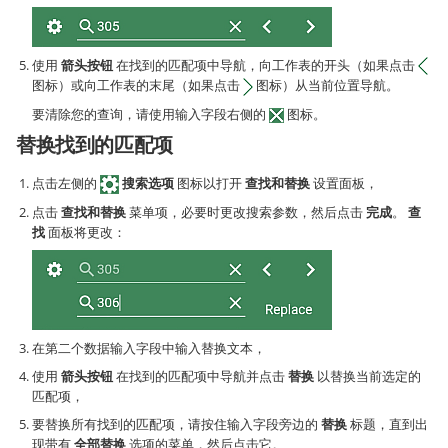
使用
箭头按钮
在找到的匹配项中导航，向工作表的开头（如果点击
图标）或向工作表的末尾（如果点击
图标）从当前位置导航。
要清除您的查询，请使用输入字段右侧的
图标。
替换找到的匹配项
点击左侧的
搜索选项
图标以打开
查找和替换
设置面板，
点击
查找和替换
菜单项，必要时更改搜索参数，然后点击
完成
。
查
找
面板将更改：
在第二个数据输入字段中输入替换文本，
使用
箭头按钮
在找到的匹配项中导航并点击
替换
以替换当前选定的
匹配项，
要替换所有找到的匹配项，请按住输入字段旁边的
替换
标题，直到出
现带有
全部替换
选项的菜单，然后点击它。