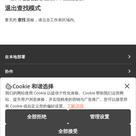
退出查找模式
要关闭
查找
面板，请点击工作表区域内。
在本地部署
文档
协作
协作空间
针对贡献者
Cookie 和谐选择
获取最新资讯
工作区
针对翻译人员
我们的网站使用 Cookie 以提供个性化体验。Cookie 帮助我们运营网
博客
连接器
站、提升用户浏览体验，并实现精准的营销与广告推广。您可以接受所
获取帮助
针对博主
了解详情
有 Cookie 或自定义您的偏好设置。
桌面应用程序
论坛
职位空缺
联系我们
全部拒绝
管理设置
移动应用程序
培训课程
销售相关问题
sales@onlyoffice.com
onlyoffice.com
全部接受
网络研讨会
合作伙伴咨询
partners@onlyoffice.com