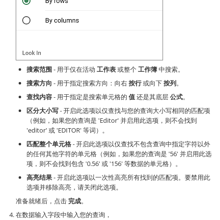
搜索范围
- 用于仅在活动
工作表
或整个
工作簿
中搜索。
搜索方向
- 用于指定搜索方向：向右
按行
或向下
按列
。
查找内容
- 用于指定是搜索单元格的
值
还是其底层
公式
。
区分大小写
- 开启此选项以仅查找与您的查询大小写相同的匹配项
（例如，如果您的查询是 'Editor' 并启用此选项，则不会找到
'editor' 或 'EDITOR' 等词）。
匹配整个单元格
- 开启此选项以仅查找不包含查询中指定字符以外
的任何其他字符的单元格（例如，如果您的查询是 '56' 并启用此选
项，则不会找到包含 '0.56' 或 '156' 等数据的单元格）。
高亮结果
- 开启此选项以一次性高亮所有找到的匹配项。要禁用此
选项并移除高亮，请关闭此选项。
准备就绪后，点击
完成
。
在数据输入字段中输入您的查询，